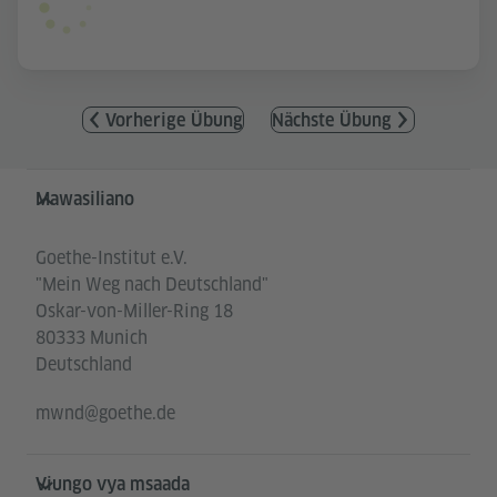
Vorherige Übung
Nächste Übung
Service- und Informationsbereich
Mawasiliano
Goethe-Institut e.V.
"Mein Weg nach Deutschland"
Oskar-von-Miller-Ring 18
80333 Munich
Deutschland
mwnd@goethe.de
Viungo vya msaada