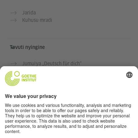
Jarida
Kuhusu mradi
Tovuti nyingine
Jumuiya „Deutsch für dich“
Jifunze Kijerumani bila malipo
Kozi za Kijerumani za Goethe-Institut
Tovuti ya walimu “Deutschstunde”
Faragha na Ufikiaji
Taratibu ya faragha
Ufikiaji bila vikwazo