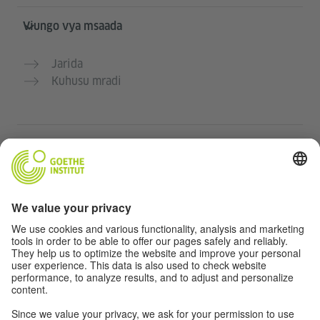
Viungo vya msaada
Jarida
Kuhusu mradi
Tovuti nyingine
Jumuiya „Deutsch für dich“
Jifunze Kijerumani bila malipo
Kozi za Kijerumani za Goethe-Institut
Tovuti ya walimu “Deutschstunde”
Faragha na Ufikiaji