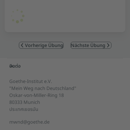
Vorherige Übung
Nächste Übung
Service- und Informationsbereich
ติดต่อ
Goethe-Institut e.V.
"Mein Weg nach Deutschland"
Oskar-von-Miller-Ring 18
80333 Munich
ประเทศเยอรมัน
mwnd@goethe.de