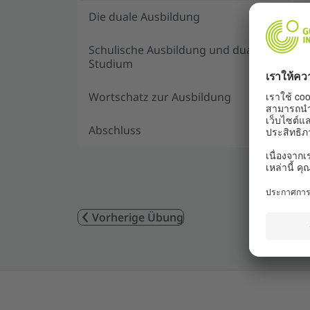
Die duale Ausbildung
Schulische Ausbildung und duales
Studium
Wortschatz zur Ausbildung
Abschluss
Vorherige Übung