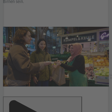
Birnen sein.
Go
In