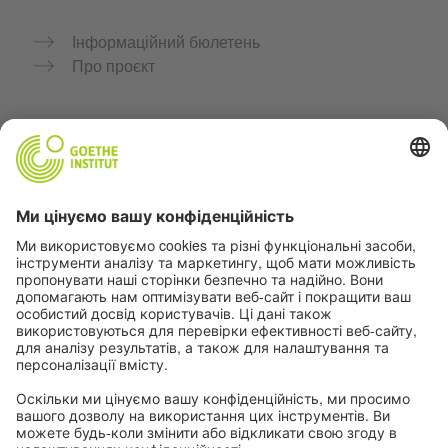
Інформаційний бюлетень
Про проєкт
Додаткові вебсайти
Community “Deutsch für dich”
Практикуйте німецьку безкоштовно
Курси німецької мови Goethe-Institut
Портал для вчителів «Deutschstunde»
Конфіденційність і доступність
Налаштування конфіденційності
Доступність