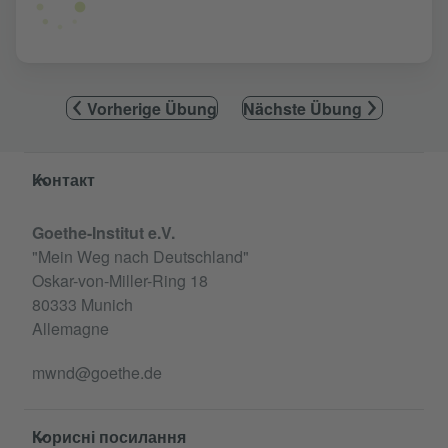
Vorherige Übung
Nächste Übung
Service- und Informationsbereich
Контакт
Goethe-Institut e.V.
"Mein Weg nach Deutschland"
Oskar-von-Miller-Ring 18
80333 Munich
Allemagne
mwnd@goethe.de
Корисні посилання