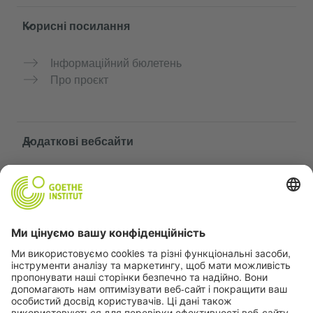
Корисні посилання
Інформаційний бюлетень
Про проєкт
Додаткові вебсайти
Community “Deutsch für dich”
Практикуйте німецьку безкоштовно
Курси німецької мови Goethe-Institut
Портал для вчителів «Deutschstunde»
Конфіденційність і доступність