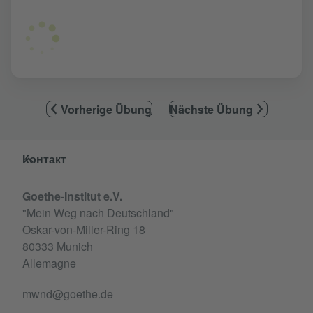
Vorherige Übung
Nächste Übung
Service- und Informationsbereich
Контакт
Goethe-Institut e.V.
"Mein Weg nach Deutschland"
Oskar-von-Miller-Ring 18
80333 Munich
Allemagne
mwnd@goethe.de