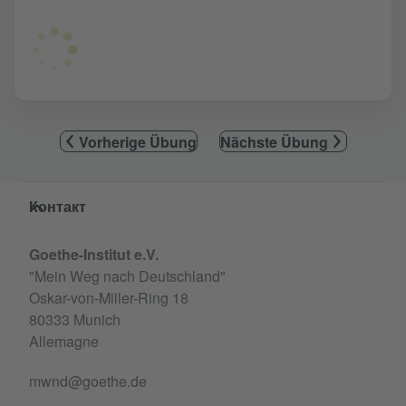
Vorherige Übung
Nächste Übung
Service- und Informationsbereich
Контакт
Goethe-Institut e.V.
"Mein Weg nach Deutschland"
Oskar-von-Miller-Ring 18
80333 Munich
Allemagne
mwnd@goethe.de