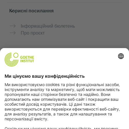
Корисні посилання
Інформаційний бюлетень
Про проєкт
Додаткові вебсайти
Community “Deutsch für dich”
Практикуйте німецьку безкоштовно
Курси німецької мови Goethe-Institut
Портал для вчителів «Deutschstunde»
Конфіденційність і доступність