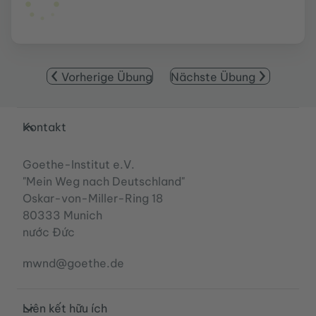
Vorherige Übung
Nächste Übung
Service- und Informationsbereich
Kontakt
Goethe-Institut e.V.
"Mein Weg nach Deutschland"
Oskar-von-Miller-Ring 18
80333 Munich
nước Đức
mwnd@goethe.de
Liên kết hữu ích