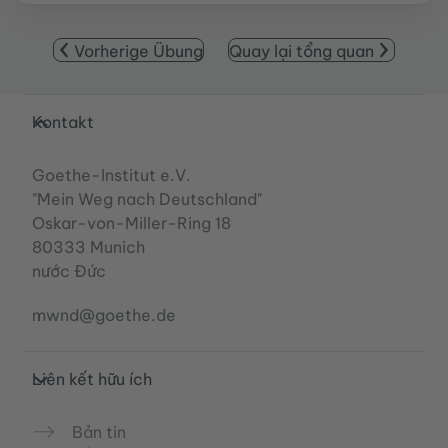
Vorherige Übung
Quay lại tổng quan
Service- und Informationsbereich
Kontakt
Goethe-Institut e.V.
"Mein Weg nach Deutschland"
Oskar-von-Miller-Ring 18
80333 Munich
nước Đức
mwnd@goethe.de
Liên kết hữu ích
Bản tin