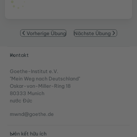
Vorherige Übung
Nächste Übung
Service- und Informationsbereich
Kontakt
Goethe-Institut e.V.
"Mein Weg nach Deutschland"
Oskar-von-Miller-Ring 18
80333 Munich
nước Đức
mwnd@goethe.de
Liên kết hữu ích