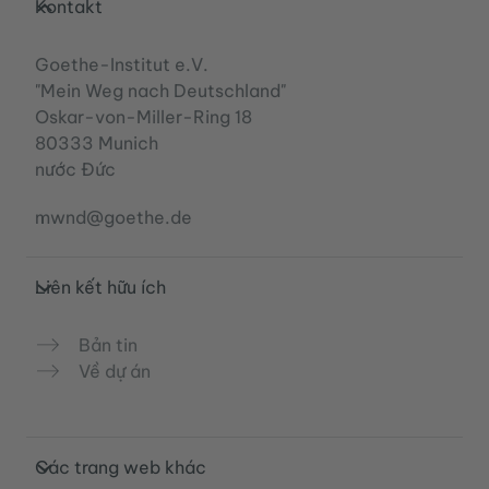
Kontakt
Goethe-Institut e.V.
"Mein Weg nach Deutschland"
Oskar-von-Miller-Ring 18
80333 Munich
nước Đức
mwnd@goethe.de
Liên kết hữu ích
Bản tin
Về dự án
Các trang web khác