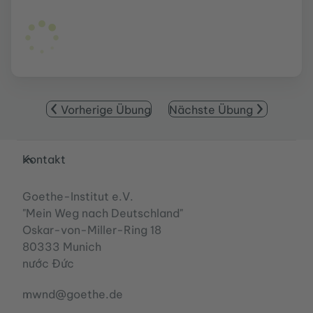
Vorherige Übung
Nächste Übung
Service- und Informationsbereich
Kontakt
Goethe-Institut e.V.
"Mein Weg nach Deutschland"
Oskar-von-Miller-Ring 18
80333 Munich
nước Đức
mwnd@goethe.de