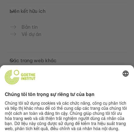
Liên kết hữu ích
Bản tin
Về dự án
Các trang web khác
Cộng đồng „Deutsch für dich“
Luyện tập tiếng Đức miễn phí
Các khóa học tiếng Đức của Goethe-
Institut
Cổng thông tin giáo viên “Deutschstunde”
Quyền riêng tư và khả năng tiếp cận