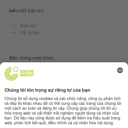
Liên kết hữu ích
Bản tin
Về dự án
Các trang web khác
Cộng đồng „Deutsch für dich“
Luyện tập tiếng Đức miễn phí
Các khóa học tiếng Đức của Goethe-
Institut
Cổng thông tin giáo viên “Deutschstunde”
Quyền riêng tư và khả năng tiếp cận