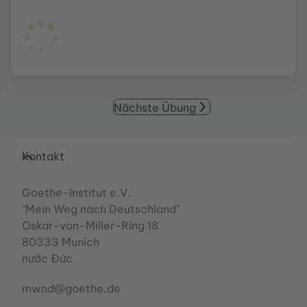
Nächste Übung
Service- und Informationsbereich
Kontakt
Goethe-Institut e.V.
"Mein Weg nach Deutschland"
Oskar-von-Miller-Ring 18
80333 Munich
nước Đức
mwnd@goethe.de