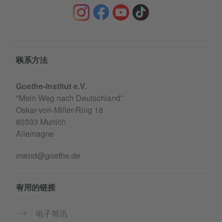
Service- und Informationsbereich
联系方法
Goethe-Institut e.V.
"Mein Weg nach Deutschland"
Oskar-von-Miller-Ring 18
80333 Munich
Allemagne
mwnd@goethe.de
有用的链接
电子简讯