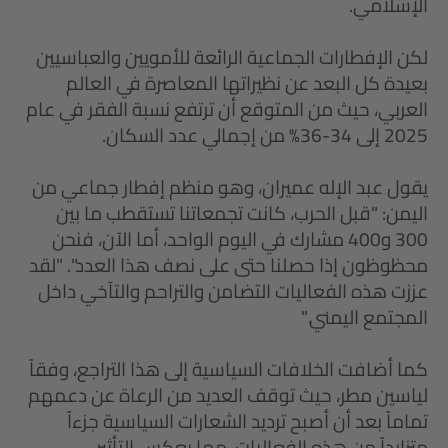
الإسلامي.
لكن الإفطارات الجماعية الرائعة للأمويين والعباسيين
بعيدة كل البعد عن نظيراتها المعاصرة في العالم
العربي، حيث من المتوقع أن ترتفع نسبة الفقر في عام
2025 إلى 34-36% من إجمالي عدد السكان.
يقول عبد الإله عميران، وهو منظم إفطار جماعي من
اليمن: "قبل الحرب، كانت تجمعاتنا تستقطب ما بين
300 و400 مشارك في اليوم الواحد، أما الآن، فنحن
محظوظون إذا حصلنا حتى على نصف هذا العدد". "لقد
عززت هذه الفعاليات التضامن والتراحم والتآخي داخل
المجتمع اليمني."
كما أضافت الخلافات السياسية إلى هذا التراجع، وفقاً
لياسين مطر، حيث توقف العديد من الرعاة عن دعمهم
تماماً بعد أن أصبح ترديد الشعارات السياسية جزءاً
متزايداً من هذه الفعاليات، مما يعكس التأثير