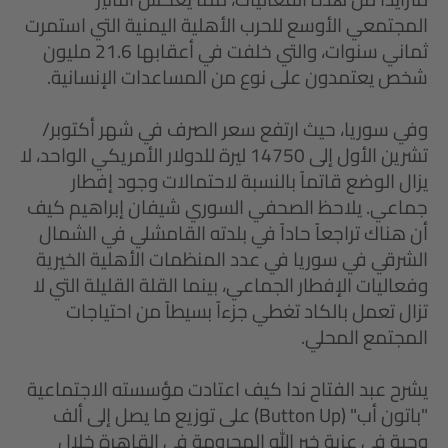
المجتمعي الأوسع للحرب الأهلية اليمنية التي استمرت
ثماني سنوات، والتي خلفت في أعقابها 21.6 مليون
شخص يعتمدون على نوع من المساعدات الإنسانية.
وفي سوريا، حيث ارتفع سعر الصرف في شهر أكتوبر/
تشرين الأول إلى 14750 ليرة للدولار الأمريكي الواحد، لا
يزال الوضع قاتماً بالنسبة لاحتمالات وجود إفطار
جماعي. يلاحظ الصحفي السوري شيفان إبراهيم كيف
أن هناك تراجعاً حاداً في بلدته القامشلي في الشمال
الشرقي في سوريا في عدد المنظمات الأهلية الخيرية
وفعاليات الإفطار الجماعي، بينما القلة القليلة التي لا
تزال تعمل بالكاد تغطي جزءاً بسيطاً من احتياجات
المجتمع المحلي.
يشرح عبد الفتاح ندا كيف اعتادت مؤسسته الاجتماعية
"باتون أب" (Button Up) على توزيع ما يصل إلى ألف
وجبة في عزبة خير الله المحرومة في القاهرة خلال