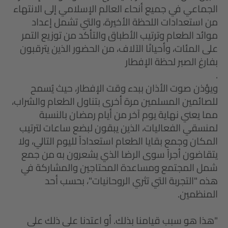
الجماعي في جميع أنحاء العالم الإسلامي إلى الانتهاء
من استعدادات اللحظة الأخيرة، والتي تشمل إعداد
موائد الطعام وترتيب الأطباق والتأكد من توزيع التمر
على المئات، وأحيانًا الآلاف، من الحضور الذين يترقبون
بفارغ الصبر لحظة الإفطار
.
ويؤذن صوت الأذان ببدء وقت الإفطار، حيث يُسمح
للصائمين المسلمين مرة أخرى بتناول الطعام والشراب،
مما يعني نهاية يوم آخر من أيام رمضان بالنسبة
لمنسقي الفعاليات، الذين يبقون لبضع ساعات لترتيب
المكان وجمع بقايا الطعام استعداداً لليوم التالي، ولا
يتقاضون أجراً سوى الرضا الذي يشعرون به من جمع
شمل المجتمع ومساعدة المحتاجين والمشاركة في
هذه "التجربة التي تثري الروحانيات"، بحسب أحد
المنظمين.
"هذا هو سبب قيامنا بذلك. أو اعتدنا على ذلك على