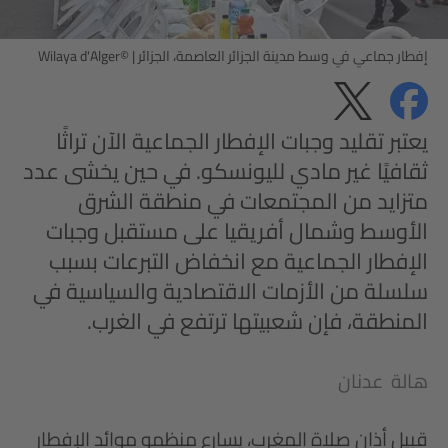
إفطار جماعي في وسط مدينة الجزائر العاصمة، الجزائر
|
©Wilaya d'Alger
مشاركة
مشاركة
الخصوصية
يعتبر تقليد وجبات الإفطار الجماعية الآن تراثًا
ثقافيًا غير مادي لليونسكو. في حين يخشى عدد
متزايد من المجتمعات في منطقة الشرق
الأوسط وشمال أفريقيا على مستقبل وجبات
الإفطار الجماعية مع انخفاض التبرعات بسبب
سلسلة من الأزمات الاقتصادية والسياسية في
المنطقة، فإن شعبيتها ترتفع في الغرب.
هالة عدنان
قبيل أذان صلاة المغرب، يسارع منظمو موائد الإفطار