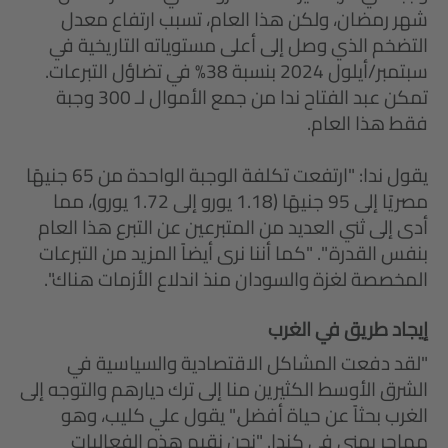
شهر رمضان، ولكن هذا العام، تسبب ارتفاع معدل
التضخم الذي وصل إلى أعلى مستوياته التاريخية في
سبتمبر/أيلول 2024 بنسبة 38% في تضاؤل التبرعات.
تمكن عبد الفتاح ندا من جمع الأموال لـ 300 وجبة
فقط هذا العام.
يقول ندا: "ارتفعت تكلفة الوجبة الواحدة من 65 جنيهًا
مصريًا إلى 95 جنيهًا (1.18 يورو إلى 1.72 يورو)، مما
أدى إلى ثني العديد من المتبرعين عن التبرع هذا العام
بنفس القدرة ". "كما أننا نرى أيضاً المزيد من التبرعات
المخصصة لغزة والسودان منذ اندلاع الأزمات هناك".
إيجاد طريق في الغرب
"لقد دفعت المشاكل الاقتصادية والسياسية في
الشرق الأوسط الكثيرين منا إلى ترك ديارهم والتوجه إلى
الغرب بحثاً عن حياة أفضل." يقول علي كليب، وهو
مهاجر يمني في كندا. "نحن نقيم هذه الفعاليات