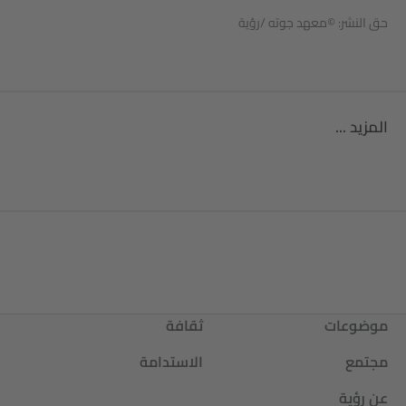
حق النشر: ©معهد جوته /رؤية
المزيد ...
موضوعات
ثقافة
مجتمع
الاستدامة
عن رؤية