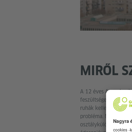
MIRŐL S
A 12 éves Anna és sik
feszültséget szül. Am
ruhák kellenek. Egy h
probléma. Marie Luise
osztálykülönbségeket.