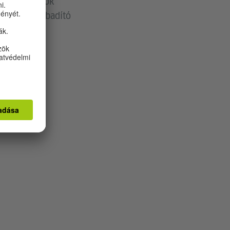
at. Lehner sok
n egy felszabadító