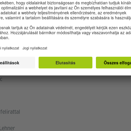
állóként lehetőségük van arra, hogy megtalálják önmaguk
lis utalással emeli a szolidaritás zászlaját – a film végé
ással, magasan a város fölé.
ATOK
c
elirattal
 Lehner