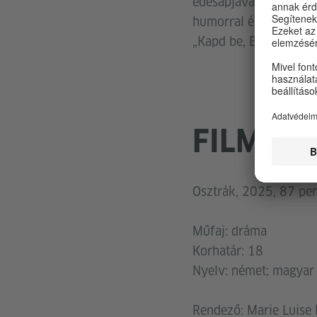
édesapjával él. Kívül
humorral és popkulturá
„Kapd be, Bécs!” kiált
FILMAD
Osztrák, 2025, 87 per
Műfaj: dráma
Korhatár: 18
Nyelv: német; magyar f
Rendező: Marie Luise