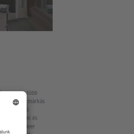
iánya egyre több
leszkedéshez márkás
iány állandó
 a társadalmi és
vokál, és queer