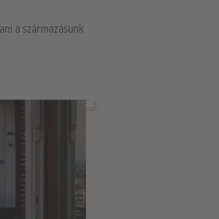
tani a származásunk
©
NGF