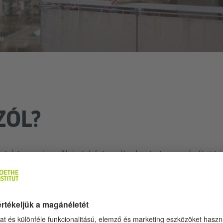
ZÓL?
et édesanyja szűkös lakásban élnek, ahol a magánélet h
ikor Anna gimnáziumba kerül, hamar megtanulja: a beil
amis Ralph Lauren pulóvert sikerül szereznie, de a pénzh
 Lehner első filmje érzékenyen, éles szemmel figyeli meg
 Anna szövetségese Mara, aki feminista kérdésekkel pro