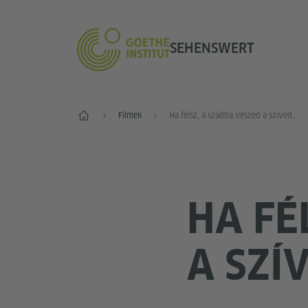
SEHENSWERT
Szemrevaló
Filmek
Ha félsz, a szádba veszed a szívedet és mosolyogsz
HA FÉ
A SZÍ