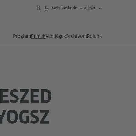
Mein Goethe.de
Magyar
Program
Filmek
Vendégek
Archívum
Rólunk
VESZED
YOGSZ