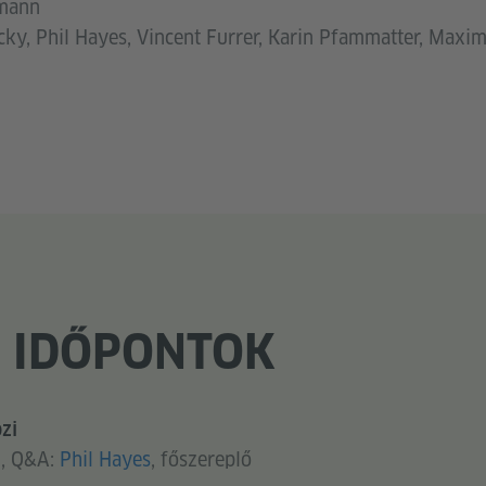
nmann
cky, Phil Hayes, Vincent Furrer, Karin Pfammatter, Maxim
I IDŐPONTOK
zi
n, Q&A:
Phil Hayes
, főszereplő