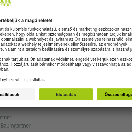
sztivál 2024 – New Directors Award
ATOK
elirattal
rtner
t Baumgartner