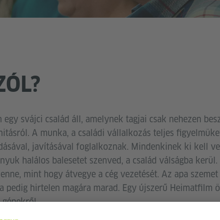
ZÓL?
 egy svájci család áll, amelynek tagjai csak nehezen bes
itásról. A munka, a családi vállalkozás teljes figyelmüket
sával, javításával foglalkoznak. Mindenkinek ki kell ve
yuk halálos balesetet szenved, a család válságba kerül. 
nne, mint hogy átvegye a cég vezetését. Az apa szemet 
a pedig hirtelen magára marad. Egy újszerű Heimatfilm
 gépekről.