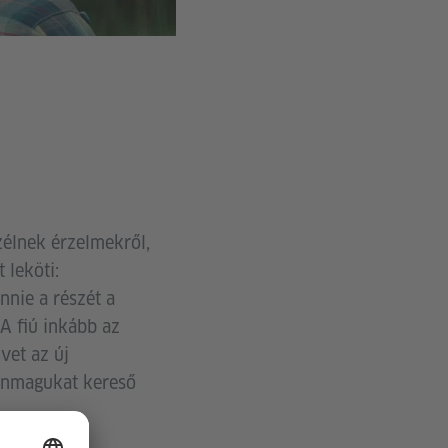
zélnek érzelmekről,
 leköti:
nnie a részét a
A fiú inkább az
vet az új
 önmagukat kereső