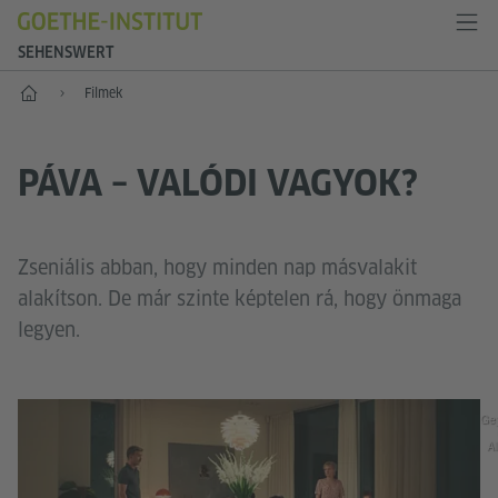
SEHENSWERT
Szemrevaló
Filmek
PÁVA – VALÓDI VAGYOK?
Zseniális abban, hogy minden nap másvalakit
alakítson. De már szinte képtelen rá, hogy önmaga
legyen.
Gey
Al