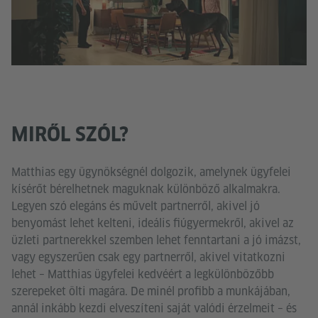
MIRŐL SZÓL?
Matthias egy ügynökségnél dolgozik, amelynek ügyfelei
kísérőt bérelhetnek maguknak különböző alkalmakra.
Legyen szó elegáns és művelt partnerről, akivel jó
benyomást lehet kelteni, ideális fiúgyermekről, akivel az
üzleti partnerekkel szemben lehet fenntartani a jó imázst,
vagy egyszerűen csak egy partnerről, akivel vitatkozni
lehet – Matthias ügyfelei kedvéért a legkülönbözőbb
szerepeket ölti magára. De minél profibb a munkájában,
annál inkább kezdi elveszíteni saját valódi érzelmeit – és