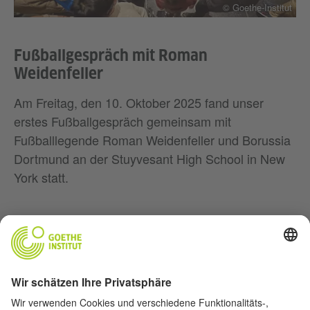
© Goethe-Institut
Fußballgespräch mit Roman
Weidenfeller
Am Freitag, den 10. Oktober 2025 fand unser
erstes Fußballgespräch gemeinsam mit
Fußballlegende Roman Weidenfeller und Borussia
Dortmund an der Stuyvesant High School in New
York statt.