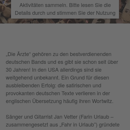
Aktivitäten sammeln. Bitte lesen Sie die
Details durch und stimmen Sie der Nutzung
des Service zu, um dieses Video
anzusehen.
Mehr Informationen
„Die Ärzte“ gehören zu den bestverdienenden
Akzeptieren
deutschen Bands und es gibt sie schon seit über
30 Jahren! In den USA allerdings sind sie
weitgehend unbekannt. Ein Grund für diesen
ausbleibenden Erfolg: die satirischen und
provokanten deutschen Texte verlieren in der
englischen Übersetzung häufig ihren Wortwitz.
Sänger und Gitarrist Jan Vetter (Farin Urlaub –
zusammengesetzt aus „Fahr in Urlaub”) gründete