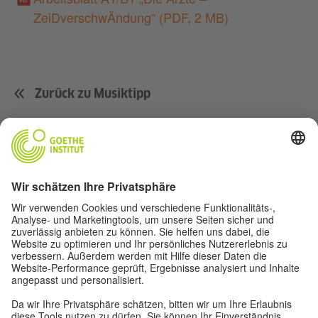
ZeiDverschwÄndung“
(PDF, 2 MB)
Zurück zu Musiktipp
Musik
Fußball
Film
Deutsch(land)
Für Lehrer*innen
Über uns