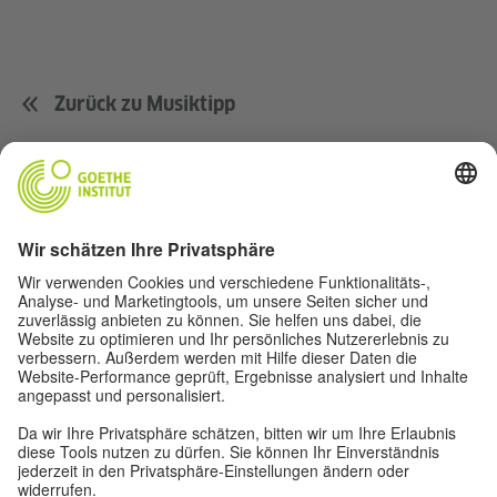
Zurück zu Musiktipp
Musik
Fußball
Film
Deutsch(land)
Für Lehrer*innen
Über uns