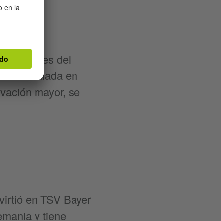
más grandes del
 Fue instalada en
ovación mayor, se
virtió en TSV Bayer
emania y tiene