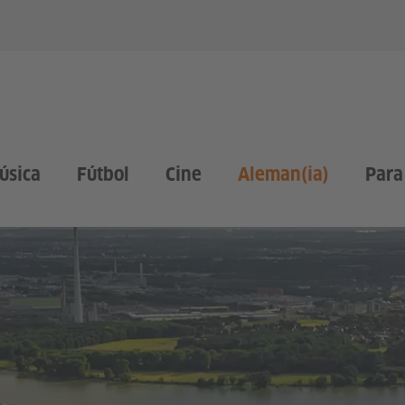
úsica
Fútbol
Cine
Aleman(ia)
Para