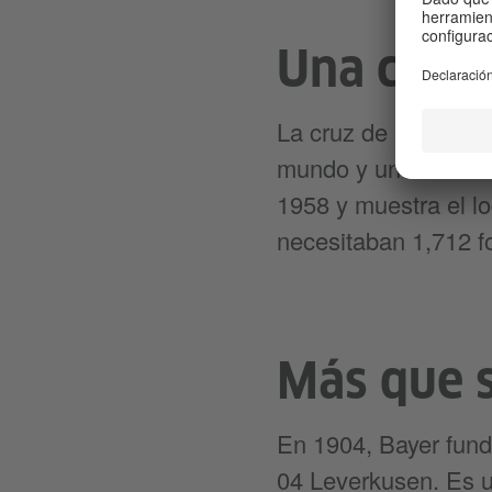
Una cruz 
La cruz de Bayer es
mundo y un hito inco
1958 y muestra el l
necesitaban 1,712 f
Más que s
En 1904, Bayer fund
04 Leverkusen. Es u