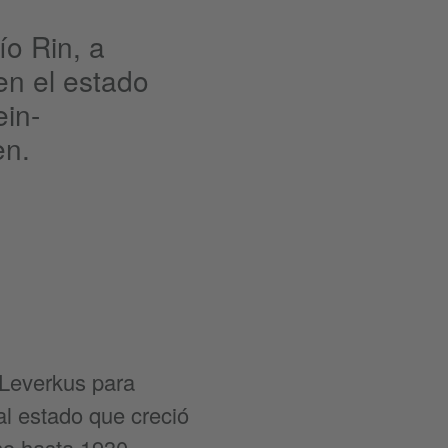
ío Rin, a
en el estado
ein-
en.
 Leverkus para
al estado que creció
no hasta 1930,