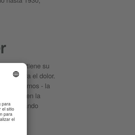
r
en 1863, tiene su
la contra el dolor.
arios mínimos - la
convirtió en la
ue fabricando
 año.