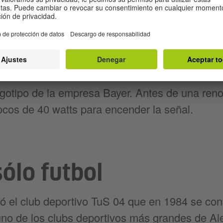
en el cielo
 una de las señales de publicidad iluminadas 
nfundible en el cielo nocturno de Leverkusen.
ogotipo de la empresa Bayer. Antes de una ren
ocos de 40 watts para encender la señal.
ólo futbol
ó el club deportivo TuS 04 que en 1984 se con
no de los clubs deportivos más grandes de Al