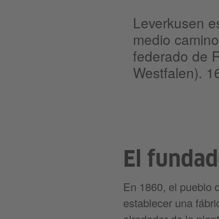
Leverkusen est
medio camino 
federado de R
Westfalen). 1
El fundad
En 1860, el pueblo 
establecer una fábri
alrededor de la pla