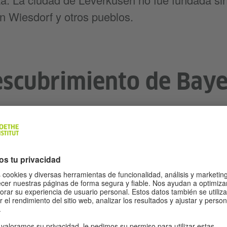
n Wiesdorf y otros pueblos.
escubrimiento de Baye
y farmacéutica Bayer AG, la cual fue fundada 
rkusen. En 1897, Bayer empezó a ganar su batal
rolló el primer analgésico con efectos secund
 de venta fueron sensacionales y el fármaco se 
ida en el mercado. En la actualidad, Bayer sig
0 toneladas de Aspirina que se producen cada