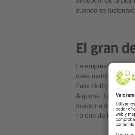
cuando se fusionaro
El gran d
La empresa química 
casa matriz en Leve
Felix Hoffmann desar
Aspirina. Las cifras
medicina mejor vend
12,000 de las 50,00