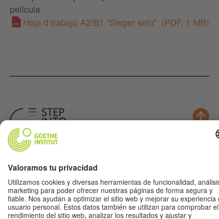
película
Hoja d trabajo A2/B1 "Sieger sein"
(PDF, 1 MB)
Música
Fútbol
Cine
Aleman(ia)
Para Maestr@s
Acerca de nosotros