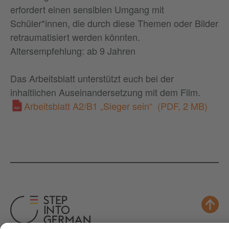
erfordert einen sensiblen Umgang mit
Schüler*innen, die durch diese Themen oder Bilder
retraumatisiert werden könnten.
Altersempfehlung: ab 9 Jahren
Das Arbeitsblatt unterstützt euch bei der
inhaltlichen Auseinandersetzung mit dem Film.
Arbeitsblatt A2/B1 „Sieger sein“
(PDF, 2 MB)