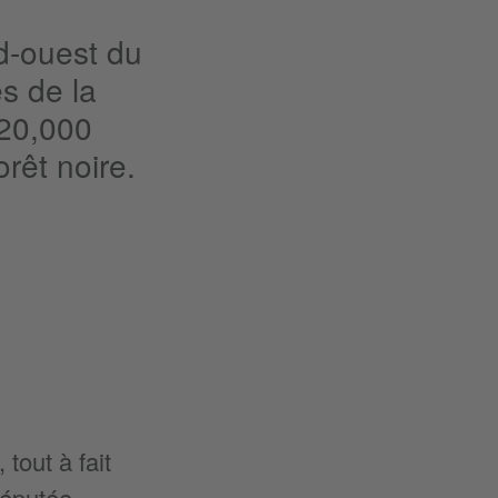
ud-ouest du
s de la
220,000
orêt noire.
tout à fait
réputée