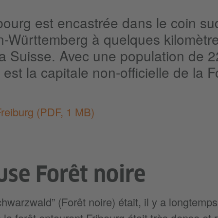
ibourg est encastrée dans le coin s
-Württemberg à quelques kilomètre
la Suisse. Avec une population de 
 est la capitale non-officielle de la F
Freiburg
(PDF, 1 MB)
use Forêt noire
arzwald” (Forêt noire) était, il y a longtemps, 
la forêt entourant Fribourg était très dense et 