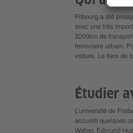
Fribourg a été pres
avec une très import
3200km de transport
ferroviaire urbain. 
voiture. Le tiers de 
Étudier a
L’université de Freib
accueilli quelques-u
Weber, Edmund Husse