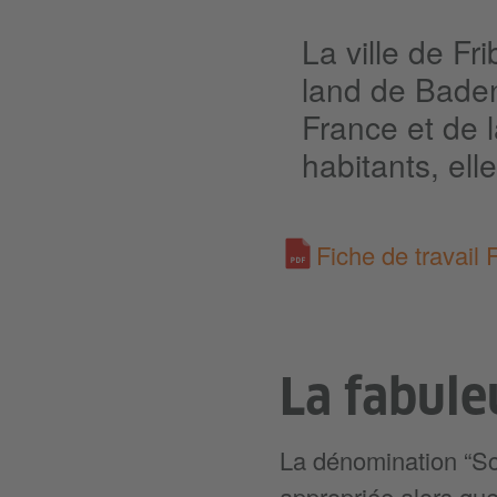
La ville de Fr
land de Baden
France et de 
habitants, elle
Fiche de travail 
La fabule
La dénomination “Schw
appropriée alors que 