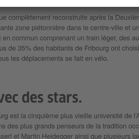
que complètement reconstruite après la Deuxi
ante zone piétonnière dans le centre-ville et u
 en commun comprenant un train léger, des au
Plus de 35% des habitants de Fribourg ont chois
tous les déplacements se fait en vélo.
vec des stars.
urg est la cinquième plus vieille université de l
ns des plus grands penseurs de la tradition occ
rl et Martin Heidegger ainsi que plusieurs lau