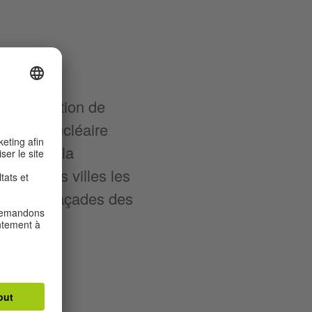
e
de protection de
entrale nucléaire
inant de la
l’une des villes les
 sur les façades des