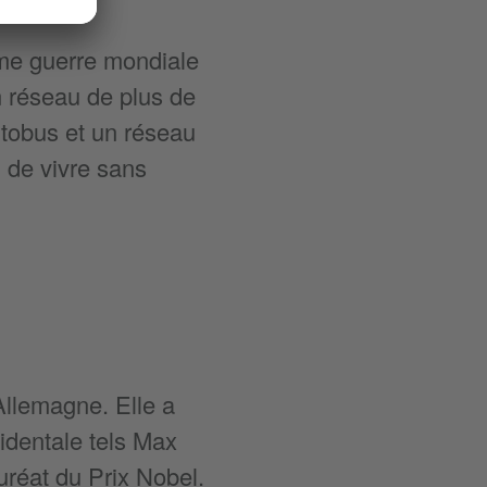
ème guerre mondiale
n réseau de plus de
tobus et un réseau
i de vivre sans
’Allemagne. Elle a
identale tels Max
réat du Prix Nobel.