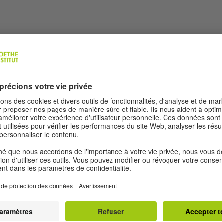
le verte de l’Allemagn
lit d’être le lieu de naissance des mouvements 
succès de la campagne pour l’abolition de la c
s des années 1970 fut l’un des moments déterm
ert. Aujourd’hui, Fribourg est considérée comme 
e. Les panneaux photovoltaïques sont partout,
ons jusque sur le toit du stade de soccer.
oin d’une auto?