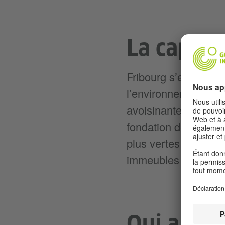
La capita
Fribourg s’enorgueil
l’environnement. Le 
avoisinante au cour
fondation de Parti v
plus vertes du mond
immeubles d’habitati
Qui a bes