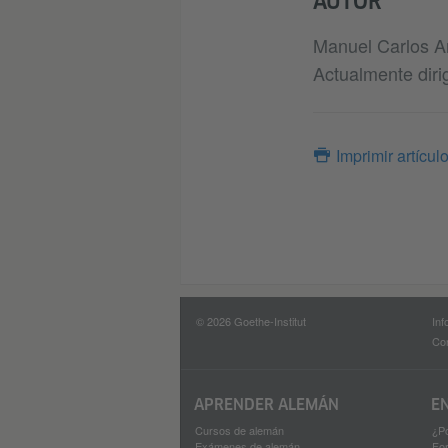
AUTOR
Manuel Carlos An
Actualmente diri
Imprimir artícul
© 2026 Goethe-Institut
Inf
Con
APRENDER ALEMÁN
E
Cursos de alemán
¿P
Exámenes de alemán
Fo