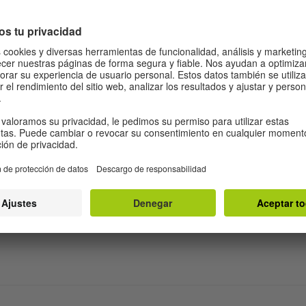
él, conocí el Festival internacional de Cine de Berlín all
rimeros pasos en el cine y nunca olvido que fueron alen
 cargo de la gestión cultural del instituto: Gabriela Mas
, versión fílmica del cuento de Julio Cortázar, el invalora
tituto de Cine de la Argentina, me depositaron armonio
erlín, una bellísima ciudad en aquellos tiempos partida 
 motivos siempre cinematográficos continuaría visitando
ia.
s que uno nunca olvida, que permanecen grabadas por s
aso una de ellas es la que siempre menciono casi fami