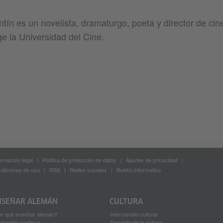
tín es un novelista, dramaturgo, poeta y director de cin
ge la Universidad del Cine.
o
ormación legal
Política de protección de datos
Ajustes de privacidad
diciones de uso
RSS
Redes sociales
Boletín informativo
NSEÑAR ALEMÁN
CULTURA
or qué enseñar alemán?
Intercambio cultural
rmación continua
Fomento de la cultura