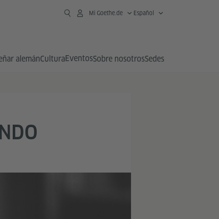
Mi Goethe.de
Español
Eventos
eñar alemán
Cultura
Sobre nosotros
Sedes
UNDO