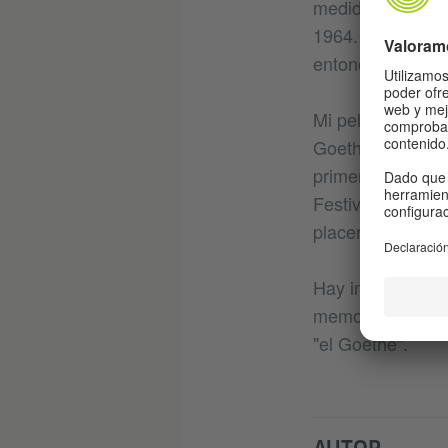
medida gracias a 
1964. Eran mis p
entonces estaba a
Mi película Circe
Goethe y del Ins
primera vez en B
Festival que por
placer y frecuenc
Hay institucione
memoria, en mi c
"el Goethe".