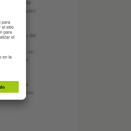
á por junio de
tados por quien
suh.
ble respaldo del
samente por
en dos, y en un
 después con
iempre en la
liarmente como