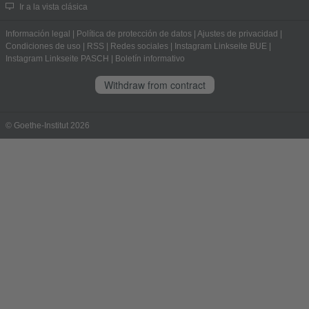
Ir a la vista clásica
Información legal
|
Política de protección de datos
|
Ajustes de privacidad
|
Condiciones de uso
|
RSS
|
Redes sociales
|
Instagram Linkseite BUE
|
Instagram Linkseite PASCH
|
Boletín informativo
Withdraw from contract
© Goethe-Institut 2026