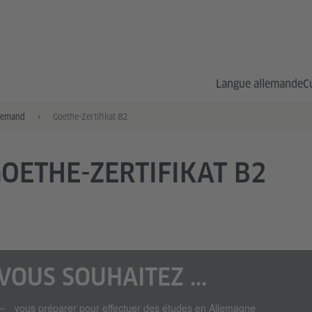
Langue allemande
C
lemand
Goethe-Zertifikat B2
OETHE-ZERTIFIKAT B2
VOUS SOUHAITEZ ...
vous préparer pour effectuer des études en Allemagne