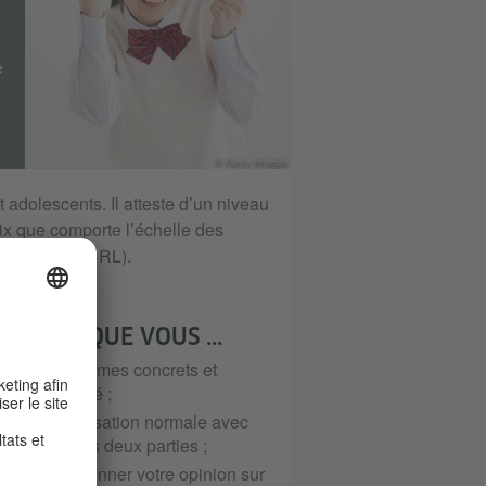
e
© Getty Images
adolescents. Il atteste d’un niveau
ix que comporte l’échelle des
langues (CECRL).
TIFIEZ QUE VOUS ...
aitant de thèmes concrets et
de spécialité ;
qu’une conversation normale avec
ées pour les deux parties ;
e thèmes, donner votre opinion sur