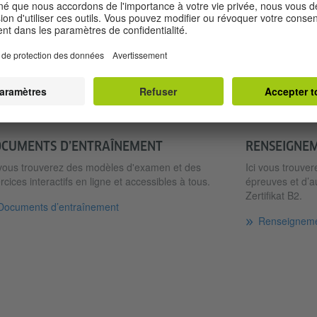
des questions actuelles et exposer les avantages et les inconvé
Termine und Anmeldung
RÉPARATION
CUMENTS D’ENTRAÎNEMENT
RENSEIGNE
 vous trouverez des modèles d'examen et des
Ici vous trouver
rcices interactifs en ligne et accessibles à tous.
épreuves et d’a
Zertifikat B2.
Documents d’entraînement
Renseigneme