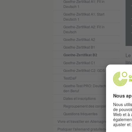
Goethe-Zertifikat A1: Fit in
Deutsch 1
Goethe-Zertifikat A1: Start
Deutsch 1
Goethe-Zertifikat A2: Fit in
Deutsch
Goethe-Zertifikat A2
Goethe-Zertifikat B1
Le
Goethe-Zertifikat B2
lin
Goethe-Zertifikat C1
co
Goethe-Zertifikat C2: GDS
TestDaF
Goethe-Test PRO: Deutsch für
GR
den Beruf
Dates et inscriptions
Regroupement des conjoints
Questions fréquentes
Vivre et travailler en Allemagne
Pratiquer l'allemand gratuitement