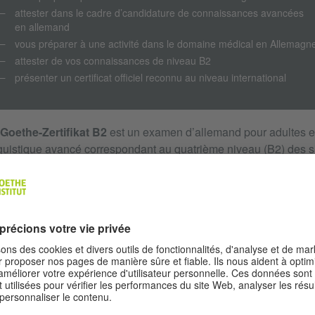
attester dans le cadre d’candidature de connaissances avancées
en allemand
vous préparer à une activité dans le domaine médical en Allemagn
attester de vos connaissances de niveau B2
présenter un certificat officiel reconnu au niveau international
Goethe-Zertifikat B2
est un examen d’allemand pour adultes et 
guistique avancé correspondant au quatrième niveau (B2) des s
mpétences du Cadre européen commun de référence pour les 
ÂCE À L’OBTENTION DU CERTIFICAT, VOUS CER
pouvez comprendre le contenu principal de textes complexes tr
abstraits, ainsi que des discussions dans votre propre domaine 
pouvez vous exprimer de façon spontanée et fluide, de sorte 
une personne de langue maternelle allemande soit des plus ais
pouvez vous exprimer de façon détaillée sur un large spectre d