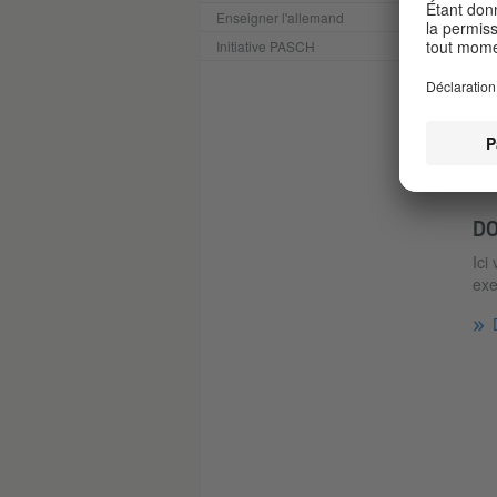
Enseigner l'allemand
Initiative PASCH
P
DO
Ici
exe