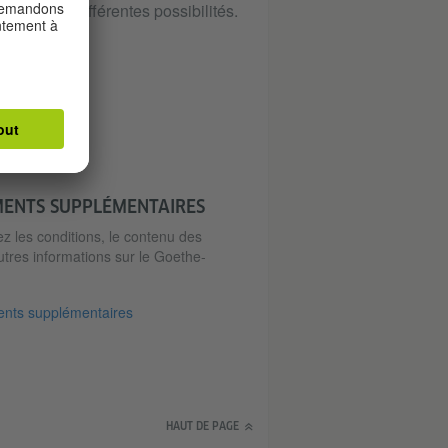
nients de différentes possibilités.
MENTS SUPPLÉMENTAIRES
ez les conditions, le contenu des
utres informations sur le Goethe-
nts supplémentaires
HAUT DE PAGE