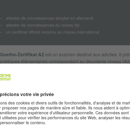
attester de connaissances simples en allemand
attester de connaissances du niveau A2
un certificat officiel reconnu au niveau international
Goethe-Zertifikat A2
est un examen destiné aux adultes. Il p
guistiques élémentaires correspondant au deuxième niveau (A2)
s compétences du Cadre européen commun de référence pour 
ÂCE À L’OBTENTION DU CERTIFICAT, VOUS CER
pouvez comprendre et employer des expressions fréquemment ut
à des situations du quotidien ;
pouvez vous faire comprendre dans des situations simples et ha
s’agit d’échanger des informations sur des thèmes familiers et 
pouvez décrire avec des moyens simples votre origine et votre