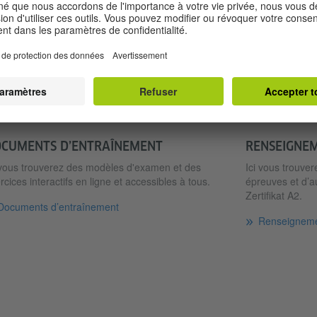
l’environnement direct et des éléments en rapport avec des be
Termine und Anmeldung
RÉPARATION
CUMENTS D’ENTRAÎNEMENT
RENSEIGNE
 vous trouverez des modèles d'examen et des
Ici vous trouver
rcices interactifs en ligne et accessibles à tous.
épreuves et d’a
Zertifikat A2.
Documents d’entraînement
Renseigneme