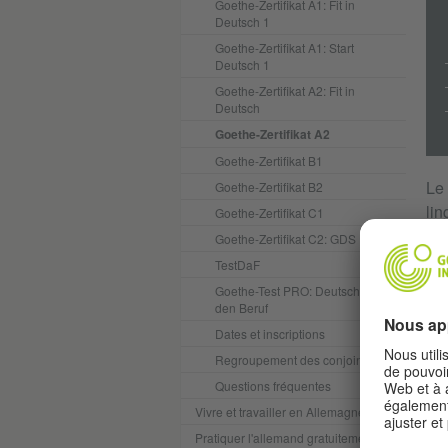
Goethe-Zertifikat A1: Fit in
Deutsch 1
Goethe-Zertifikat A1: Start
Deutsch 1
Goethe-Zertifikat A2: Fit in
Deutsch
Goethe-Zertifikat A2
Goethe-Zertifikat B1
Le
Goethe-Zertifikat B2
lin
Goethe-Zertifikat C1
de
Goethe-Zertifikat C2: GDS
TestDaF
Goethe-Test PRO: Deutsch für
GR
den Beruf
Dates et inscriptions
Regroupement des conjoints
Questions fréquentes
Vivre et travailler en Allemagne
Pratiquer l'allemand gratuitement