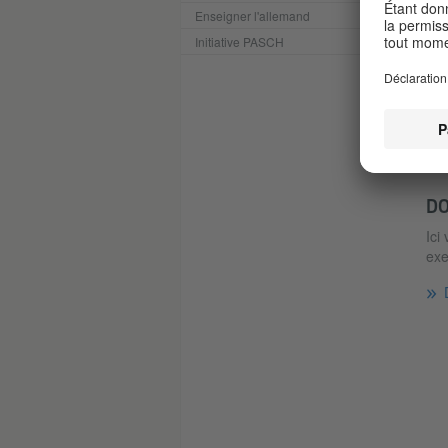
Enseigner l'allemand
Initiative PASCH
P
DO
Ici
exe