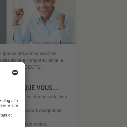
Photo : Getty Images/Daniel Laflor
résuppose des connaissances
 des six que comporte l’échelle
les langues (CECRL).
TIFIEZ QUE VOUS ...
ilisées et des phrases relatives
bituelles au cours desquelles il
courants ;
 formation personnelles,