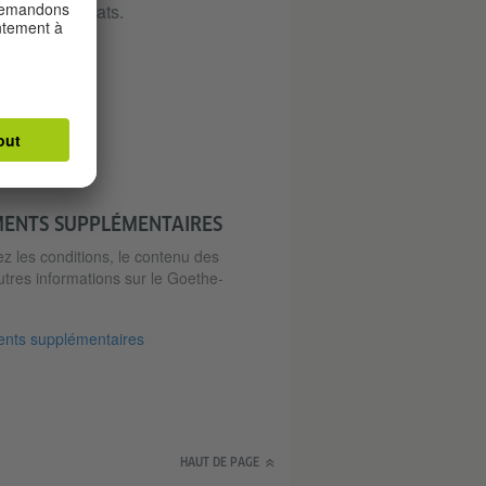
soins immédiats.
MENTS SUPPLÉMENTAIRES
ez les conditions, le contenu des
utres informations sur le Goethe-
nts supplémentaires
HAUT DE PAGE