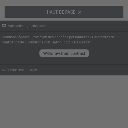
HAUT DE PAGE
Voir l'affichage classique
Mentions légales
|
Protection des données personnelles
|
Paramètres de
confidentialité
|
Conditions d'utilisation
|
RSS
|
Newsletter
Withdraw from contract
© Goethe-Institut 2026