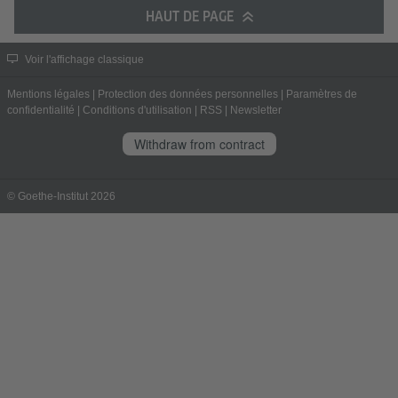
HAUT DE PAGE
Voir l'affichage classique
Mentions légales
|
Protection des données personnelles
|
Paramètres de
confidentialité
|
Conditions d'utilisation
|
RSS
|
Newsletter
Withdraw from contract
© Goethe-Institut 2026