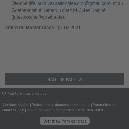
Olembé (
archivesnationales.cmr@gmail.com
) et du
Goethe-Institut Kamerun chez M. Jules Kotchè
(jules.kotche@goethe.de).
Début du Master Class : 01.02.2021.
HAUT DE PAGE
Voir l'affichage classique
Mentions légales
|
Protection des données personnelles
|
Paramètres de
confidentialité
|
Informations complémentaires
|
RSS
|
Newsletter
Withdraw from contract