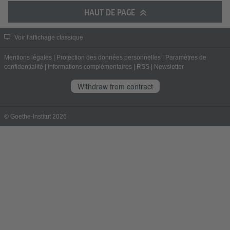
HAUT DE PAGE
Voir l'affichage classique
Mentions légales
|
Protection des données personnelles
|
Paramètres de
confidentialité
|
Informations complémentaires
|
RSS
|
Newsletter
Withdraw from contract
© Goethe-Institut 2026