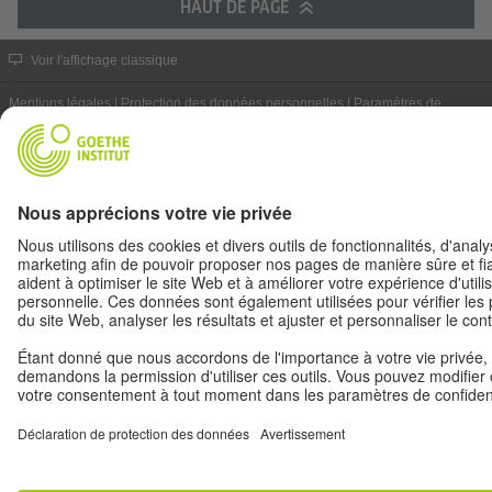
HAUT DE PAGE
Voir l'affichage classique
Mentions légales
|
Protection des données personnelles
|
Paramètres de
confidentialité
|
Informations complémentaires
|
RSS
|
Newsletter
Withdraw from contract
© Goethe-Institut 2026