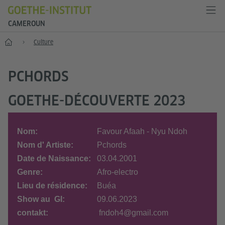
CAMEROUN
Accueil
Culture
PCHORDS
GOETHE-DÉCOUVERTE 2023
Nom:
Favour Afaah - Nyu Ndoh
Nom d' Artiste:
Pchords
Date de Naissance:
03.04.2001
Genre:
Afro-electro
Lieu de résidence:
Buéa
Show au GI:
09.06.2023
contakt:
fndoh4@gmail.com