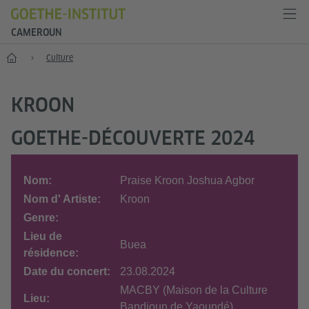
CAMEROUN
Accueil
Culture
KROON
GOETHE-DÉCOUVERTE 2024
Nom:
Praise Kroon Joshua Agbor
Nom d' Artiste:
Kroon
Genre:
Lieu de
Buea
résidence:
Date du concert:
23.08.2024
MACBY (Maison de la Culture
Lieu:
Bandjoun de Yaoundé)