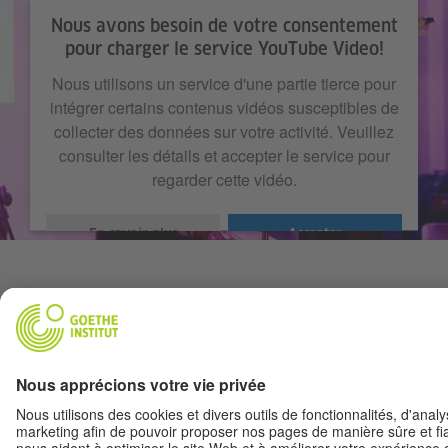
Nous avons besoin de votre consentement
pour charger le service YouTube Video!
Nous utilisons un service d'une partie tierce pour
intégrer certains contenus vidéos susceptibles de
collecter des données sur votre activité. Veuillez
consulter les détails et accepter le service pour
regarder cette vidéo.
En savoir plus
Accepter
HAUT DE PAGE
Voir l'affichage classique
Mentions légales
|
Protection des données personnelles
|
Paramètres de
confidentialité
|
Informations complémentaires
|
RSS
|
Newsletter