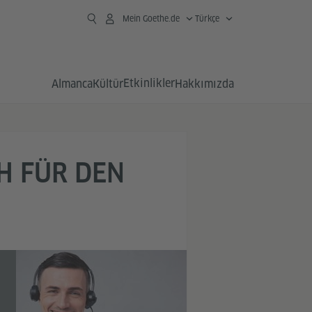
Mein Goethe.de
Türkçe
Etkinlikler
Almanca
Kültür
Hakkımızda
H FÜR DEN