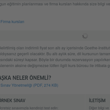
un eğitimin planlanması ve firma kursları hakkında size bilgi
Firma kursları
Belirtilmiş olan indirimli fiyat son altı ay içerisinde Goethe-Insti
ıldıysanız geçerli olacaktır. Bu altı aylık süre, dil kursunun tama
sındaki süreyi kapsar. Böyle bir durumda rezervasyon yapılırken 
lenenin aksine değişmezse lütfen ilgili kurs bürosu ile irtibata g
AŞKA NELER ÖNEMLİ?
Sınav Yönetmeliği
(PDF, 274 KB)
ÖRNEK SINAV
İLETİŞİM
cretsiz sınavımızla kendinizi test edin:
Diğer bilgi ve