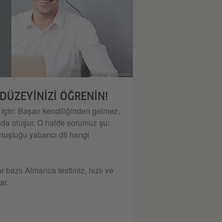
Fotoğraf: Colourbox
DÜZEYINIZI ÖĞRENIN!
ü için: Başarı kendiliğinden gelmez,
nda oluşur. O halde sorumuz şu:
nuştuğu yabancı dil hangi
 bazlı Almanca testimiz, hızlı ve
ar.