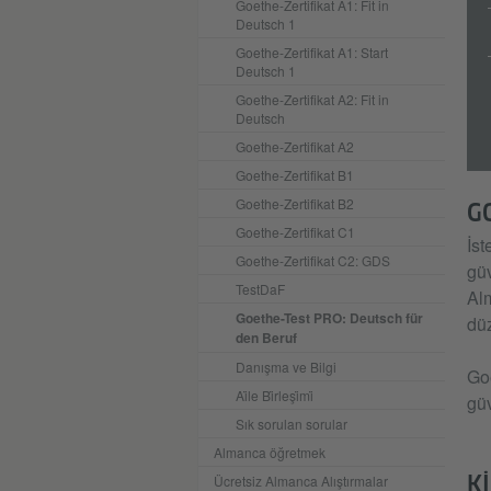
Goethe-Zertifikat A1: Fit in
Deutsch 1
Goethe-Zertifikat A1: Start
Deutsch 1
Goethe-Zertifikat A2: Fit in
Deutsch
Goethe-Zertifikat A2
Goethe-Zertifikat B1
Goethe-Zertifikat B2
G
Goethe-Zertifikat C1
İst
Goethe-Zertifikat C2: GDS
güv
TestDaF
Alm
Goethe-Test PRO: Deutsch für
dü
den Beruf
Danışma ve Bilgi
Goe
Ai̇le Bi̇rleşi̇mi̇
güv
Sık sorulan sorular
Almanca öğretmek
K
Ücretsiz Almanca Alıştırmalar