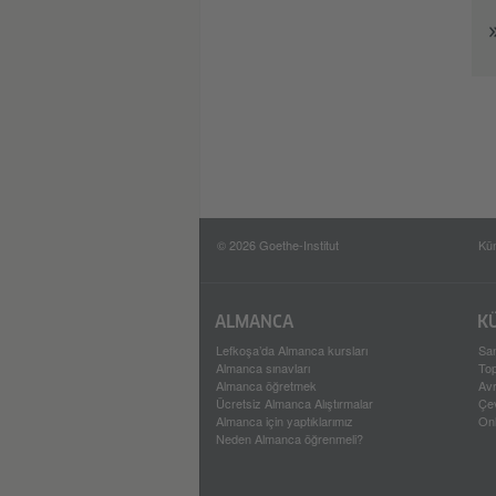
© 2026 Goethe-Institut
Kü
ALMANCA
K
Lefkoşa’da Almanca kursları
Sa
Almanca sınavları
To
Almanca öğretmek
Av
Ücretsiz Almanca Alıştırmalar
Çev
Almanca için yaptıklarımız
On
Neden Almanca öğrenmeli?