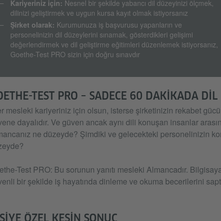
Kariyeriniz için:
Nesnel bir şekilde yabancı dil düzeyinizi ölçmek,
dilinizi geliştirmek ve uygun kursa kayıt olmak istiyorsanız
Şirket olarak:
Kurumunuza iş başvurusu yapanların ve
personelinizin dil düzeylerini sınamak, gösterdikleri gelişimi
değerlendirmek ve dil geliştirme eğitimleri düzenlemek istiyorsanız,
Goethe-Test PRO sizin için doğru sınavdır
OETHE-TEST PRO – SADECE 60 DAKIKADA DIL 
er mesleki kariyeriniz için olsun, isterse şirketinizin rekabet güc
ene dayalıdır. Ve güven ancak aynı dili konuşan insanlar arası
ancanız ne düzeyde? Şimdiki ve gelecekteki personelinizin ko
zeyde?
the-Test PRO: Bu sorunun yanıtı mesleki Almancadır. Bilgisayar
enli bir şekilde iş hayatında dinleme ve okuma becerilerini sapt
IŞIYE ÖZEL KESIN SONUÇ