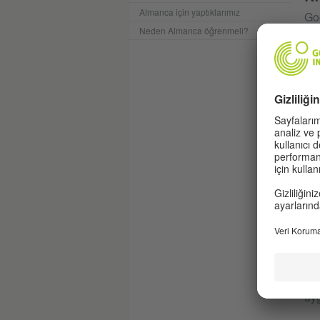
Almanca için yaptıklarımız
Goe
Neden Almanca öğrenmeli?
kat
cev
kon
açı
sağ
Goe
uyg
Avr
BI
Siz
ist
uyg