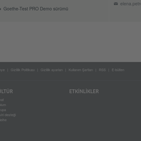
elena.pet
Goethe-Test PRO Demo sürümü
nye
Gizlilik Politikası
Gizlilik ayarları
Kullanım Şartları
RSS
E-bülten
ÜLTÜR
ETKINLIKLER
nat
plum
rupa
iri desteği
leihe