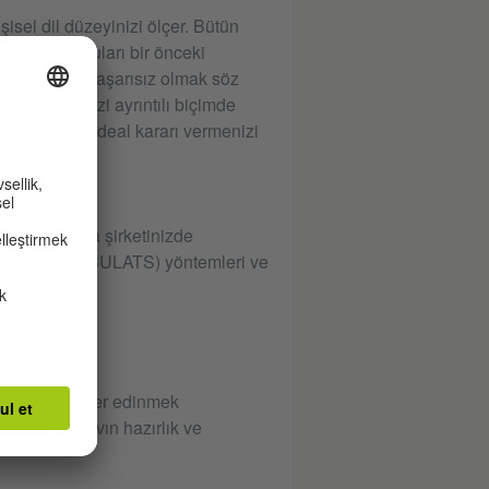
sel dil düzeyinizi ölçer. Bütün
 program soruları bir önceki
rir. Sınavda başarısız olmak söz
 dil düzeyinizi ayrıntılı biçimde
konularda en ideal kararı vermenizi
irinde ya da şirketinizde
Sistemi’nin (BULATS) yöntemleri ve
nmıştır.
de kesin bilgiler edinmek
unmak ve sınavın hazırlık ve