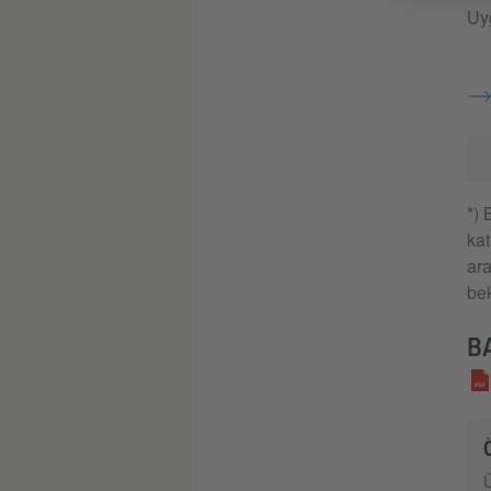
Uyg
*) 
kat
ara
bek
B
Ü