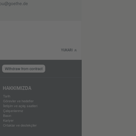
rou@goethe.de
YUKARI
Withdraw from contract
HAKKIMIZDA
Tarih
Görevler ve hedefler
İletişim ve açılış saatleri
Çalışanlarımız
Basın
Kariyer
Ortaklar ve destekçiler