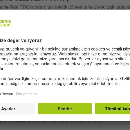
the-Test PRO modern teknolojik yöntemlerle 60-90 dakikada kişi
ılımcılar sınava aynı düzeyde sorularla başlar. Sınav ilerledikçe
abınıza göre seçer ve en doğru biçimde dil düzeyleriyle eşleşti
usu değildir: Sınavın bitiminde sonuçlarla birlikte sertifikanızı ve
klayan bilgiye ulaşır, gerektiğinde almanız gereken eğitim v.b. 
layacak temel bilgileri edinirsiniz.
the- Test Pro’yu dünyanın her yerinde sınav merkezlerimizden b
ulayabilirsiniz. Goethe- Test PRO saygın Mesleki Dil Sınama 
upa Dilleri Ortak Çerçeve Programı (GER) baz alınarak hazırla
ZIMLE ILETIŞIME GEÇIN
in ya da personelinizin dil becerileri hakkında belirsizlik değil 
iyorsanız, bizimle iletişime geçin! Bağlayıcı olmayan bir teklif s
ulama safhalarında size eşlik etmek bizim işimiz.