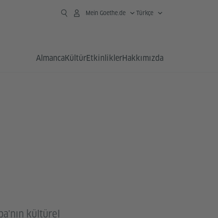
Mein Goethe.de
Türkçe
Almanca
Kültür
Etkinlikler
Hakkımızda
a'nın kültürel