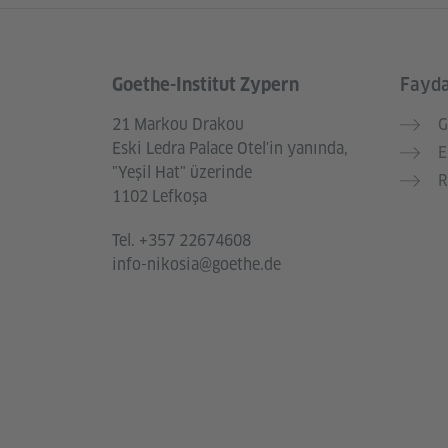
Goethe-Institut Zypern
Faydal
Service- und Informationsbereich
21 Markou Drakou
G
Eski Ledra Palace Otel'in yanında,
E
"Yeşil Hat" üzerinde
R
1102 Lefkoşa
Tel.
+357 22674608
info-nikosia@goethe.de