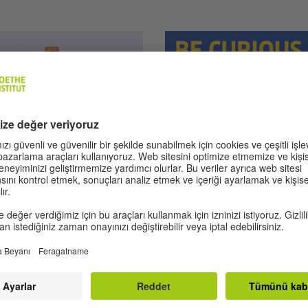
source: © Adobe Stock; © Canva; © Pexels
Kıbrıs Türk Toplumu
AB-Burs Progra
 bölgeleri ve alanları arasında
Programın amacı, Kıbrıs Türk 
ini destekleyen bir
yelpazede eğitim olanakları 