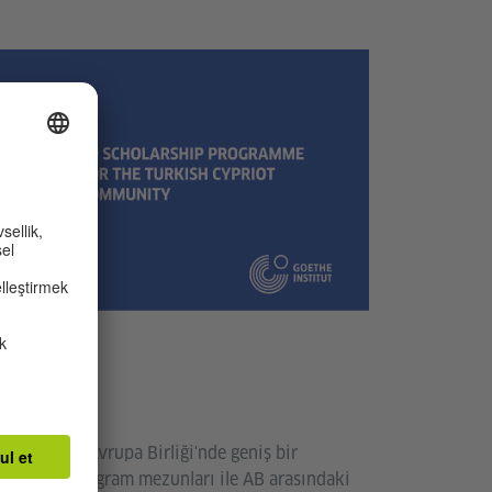
mı
toplumuna Avrupa Birliği'nde geniş bir
sağlamak, program mezunları ile AB arasındaki