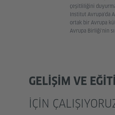
çeşitliliğini duyur
Institut Avrupa'da A
ortak bir Avrupa kü
Avrupa Birliği'nin s
GELIŞIM VE EĞIT
IÇIN ÇALIŞIYORU