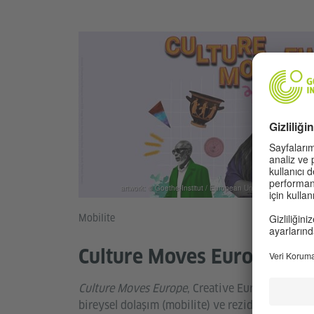
artwork: © Goethe-Institut / European Union 2023. Image 
Mobilite
Culture Moves Europe
Culture Moves Europe
, Creative Europe ülkeleri,
bireysel dolaşım (mobilite) ve rezidans projeler