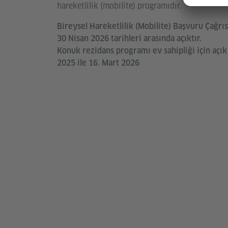
hareketlilik (mobilite) programıdır.
Bireysel Hareketlilik (Mobilite) Başvuru Çağrı
30 Nisan 2026 tarihleri arasında açıktır.
Konuk rezidans programı ev sahipliği için açık 
2025 ile 16. Mart 2026