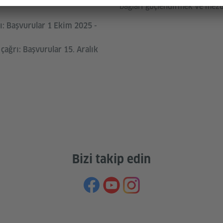
bağları güçlendirmek ve mezun
sı: Başvurular 1 Ekim 2025 -
çağrı: Başvurular 15. Aralık
Bizi takip edin