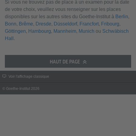
Si vous ne trouvez pas de place à un examen pour la date
de votre choix, veuillez vous renseigner sur les places
disponibles sur les autres sites du Goethe-Institut à
Berlin
,
Bonn
,
Brême
,
Dresde
,
Düsseldorf
,
Francfort
,
Fribourg
,
Göttingen
,
Hambourg
,
Mannheim
,
Munich
ou
Schwäbisch
Hall
.
HAUT DE PAGE
Voir l'affichage classique
© Goethe-Institut 2026