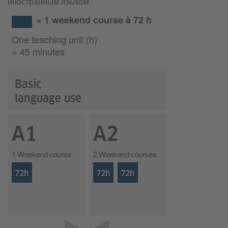
иностранным языком
= 1 weekend course à 72 h
One teaching unit (h)
= 45 minutes
Basic
language use
A1
A2
1 Weekend course
2 Weekend courses
72h
72h
72h