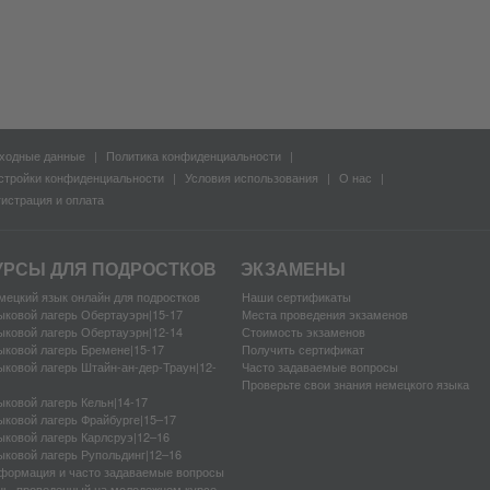
ходные данные
Политика конфиденциальности
стройки конфиденциальности
Условия использования
О нас
гистрация и оплата
УРСЫ ДЛЯ ПОДРОСТКОВ
ЭКЗАМЕНЫ
мецкий язык онлайн для подростков
Наши сертификаты
ыковой лагерь Обертауэрн|15-17
Места проведения экзаменов
ыковой лагерь Обертауэрн|12-14
Стоимость экзаменов
ыковой лагерь Бремене|15-17
Получить сертификат
ыковой лагерь Штайн-ан-дер-Траун|12-
Часто задаваемые вопросы
Проверьте свои знания немецкого языка
ыковой лагерь Кельн|14-17
ыковой лагерь Фрайбурге|15–17
ыковой лагерь Карлсруэ|12–16
ыковой лагерь Рупольдинг|12–16
формация и часто задаваемые вопросы
нь, проведенный на молодежном курсе