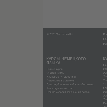
© 2026 Goethe-Institut
Вы
На
Ре
КУРСЫ НЕМЕЦКОГО
К
ЯЗЫКА
Не
Яз
Oчные курсы
Яз
Oнлайн-курсы
Яз
Языковые путешествия
Яз
Подготовка к экзамену
16
Практикуйте немецкий язык бесплатно
Яз
Концепция и качество
Яз
Общие условия заключения сделок
Яз
Яз
Ин
Де