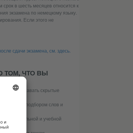
м срок в шесть месяцев относится к
ния экзамена по немецкому языку.
ирования. Если этого не
осле сдачи экзамена, см. здесь.
 ТОМ, ЧТО ВЫ
ки, распознавать скрытые
труднений с подбором слов и
профессиональной и учебной
е по сложным темам.