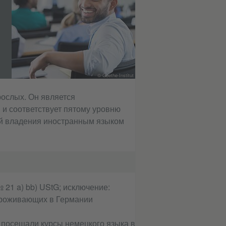
© Goethe-Institut
рослых. Он является
 и соответствует пятому уровню
й владения иностранным языком
 21 a) bb) UStG; исключение:
проживающих в Германии
Вы посещали курсы немецкого языка в