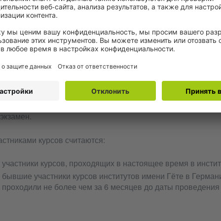
формацию о возможности освобождения от вступительного 
остранных студентов при наличии Гёте-сертификата С1 не
сшем учебном заведении или колледже.
РИМЕЧАНИЕ ДЛЯ ВСЕХ КАНДИДАТОВ
ободные места для сторонних кандидатов могут быть зарез
дель до окончания регистрации. Поэтому сторонним кандид
 экзамен.
астниками курсов считаются:
участники курсов, проходящих в настоящее время в инстит
бывшие участники курсов институтов имени Гёте в Германи
проходили не более чем за 6 месяцев до даты проведения