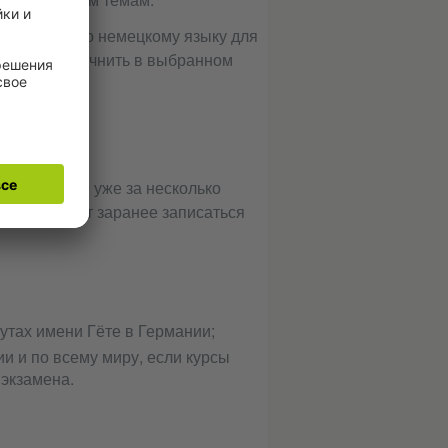
экзамена по немецкому языку для
обходимо уточнить в выбранном
ервированы уже за несколько
атам следует заранее записаться
утах имени Гёте в Германии;
и и по всему миру, если курсы
 экзамена.