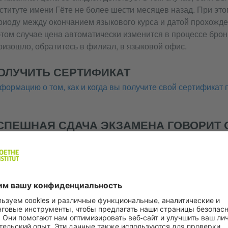
ституте имени Гёте не более шести месяцев назад. При это
риоду между окончанием языкового курса и датой прохожде
этом случае цена автоматически изменится в процессе брон
оизошло, обратитесь в филиал, в языковой офис.
ОЛУЧИТЬ СЕРТИФИКАТ
формацию о том, как и когда вы получите свой сертификат п
СПЕШНАЯ СДАЧА ЭКЗАМЕНА ГОВОРИТ О
ОЖЕТЕ ...
понимать объемные сложные тексты разнообразной темати
смыслы.
говорить бегло, без подготовки, не испытывая видимых за
выражений,
гибко и эффективно использовать язык в общественной, 
деятельности,
четко, подробно и структурированно выражать свое мнени