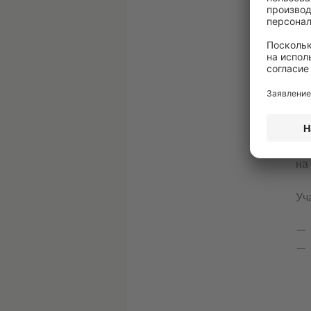
Ин
ин
вы
П
Св
не
на
Уч