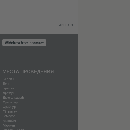
НАВЕРХ
Withdraw from contract
МЕСТА ПРОВЕДЕНИЯ
Берлин
Бонн
Бремен
Дрезден
Дюссельдорф
Франкфурт
Фрайбург
Гёттинген
Гамбург
Мангейм
Мюнхен
Швебиш-Халль