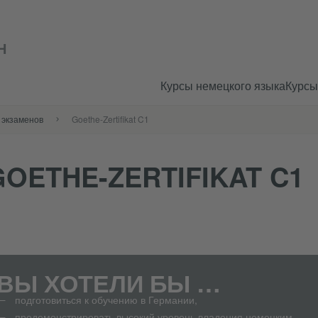
Н
Курсы немецкого языка
Курсы
 экзаменов
Goethe-Zertifikat C1
GOETHE-ZERTIFIKAT C1
ВЫ ХОТЕЛИ БЫ …
подготовиться к обучению в Германии,
продемонстрировать высокий уровень владения немецким