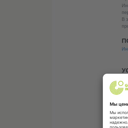
Ин
пе
В 
пр
П
Ин
У
М