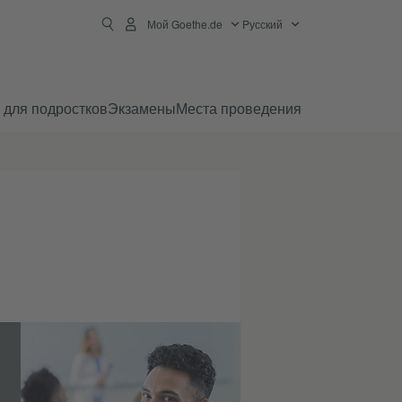
Мой Goethe.de
Pусский
 для подростков
Экзамены
Места проведения