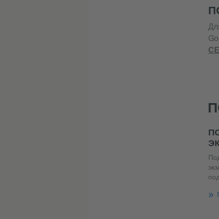
П
Дл
Go
СЕ
П
П
Э
Под
экз
под