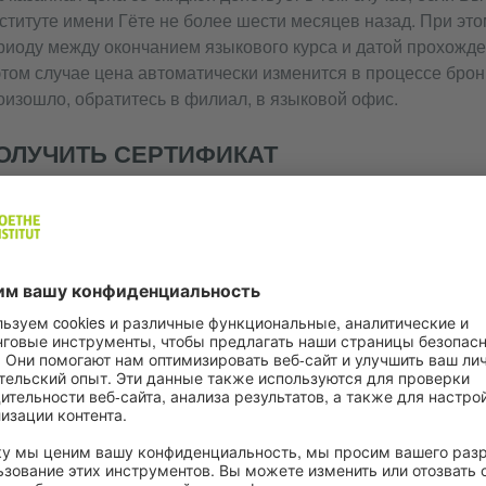
ституте имени Гёте не более шести месяцев назад. При это
риоду между окончанием языкового курса и датой прохожде
этом случае цена автоматически изменится в процессе брон
оизошло, обратитесь в филиал, в языковой офис.
ОЛУЧИТЬ СЕРТИФИКАТ
формацию о том, как и когда вы получите свой сертификат п
СПЕШНАЯ СДАЧА ЭКЗАМЕНА ГОВОРИТ О
ОЖЕТЕ ...
понимать объемные сложные тексты разнообразной темати
смыслы.
говорить бегло, без подготовки, не испытывая видимых за
выражений,
гибко и эффективно использовать язык в общественной, 
деятельности,
четко, подробно и структурированно выражать свое мнени