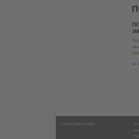
П
П
Э
Под
экз
под
© 2026 Goethe-Institut
Вы
На
Ре