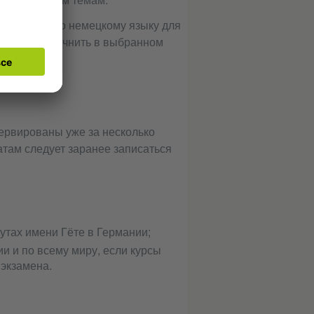
экзамена по немецкому языку для
обходимо уточнить в выбранном
ервированы уже за несколько
атам следует заранее записаться
утах имени Гёте в Германии;
и и по всему миру, если курсы
 экзамена.