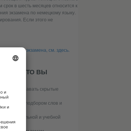
м срок в шесть месяцев относится к
ния экзамена по немецкому языку.
ирования. Если этого не
осле сдачи экзамена, см. здесь.
 ТОМ, ЧТО ВЫ
ки, распознавать скрытые
труднений с подбором слов и
профессиональной и учебной
е по сложным темам.