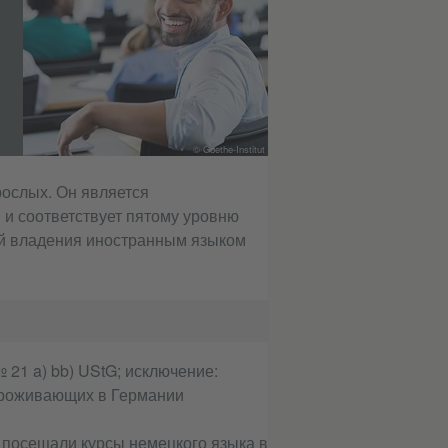
© Goethe-Institut
рослых. Он является
 и соответствует пятому уровню
й владения иностранным языком
 21 a) bb) UStG; исключение:
проживающих в Германии
Вы посещали курсы немецкого языка в