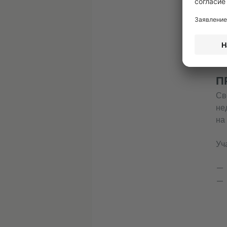
Ин
ин
вы
П
Св
не
на
Уч