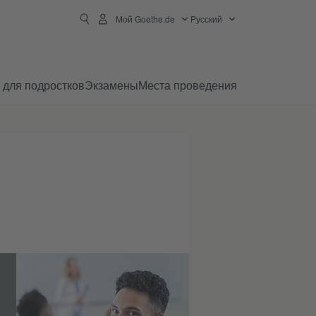
Мой Goethe.de
Pусский
 для подростков
Экзамены
Места проведения