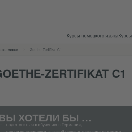
Курсы немецкого языка
Курсы
 экзаменов
Goethe-Zertifikat C1
GOETHE-ZERTIFIKAT C1
ВЫ ХОТЕЛИ БЫ …
подготовиться к обучению в Германии,
продемонстрировать высокий уровень владения немецким