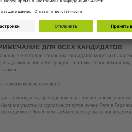
формацию о возможности освобождения от вступительного 
остранных студентов при наличии Гёте-сертификата С1 не
сшем учебном заведении или колледже.
РИМЕЧАНИЕ ДЛЯ ВСЕХ КАНДИДАТОВ
ободные места для сторонних кандидатов могут быть зарез
дель до окончания регистрации. Поэтому сторонним кандид
 экзамен.
астниками курсов считаются:
участники курсов, проходящих в настоящее время в инстит
бывшие участники курсов институтов имени Гёте в Германи
проходили не более чем за 6 месяцев до даты проведения