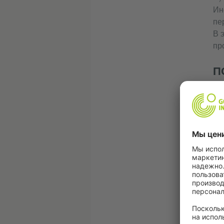
Ин
пе
В 
пр
П
Ин
У
М