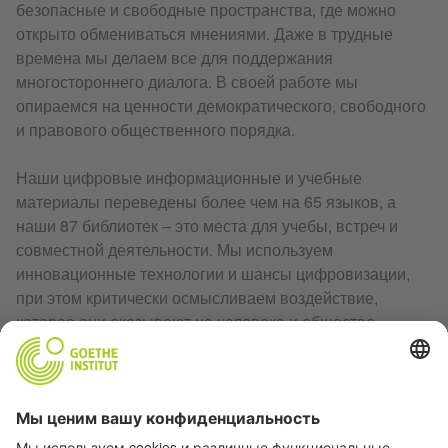
безопасные и свободные пространства, где можно
открыто обмениваться мнениями. Даже в трудные
времена мы делаем все для поддержания
многостороннего диалога. В своей работе мы
опираемся на ценности демократического, свободного
и правового общественного порядка.
Наши цифровые информационные и учебные
материалы переведены более чем на 65 языков, а
наши 87 библиотек – это места для учебы, встреч и
совместной деятельности. Мы используем
инновационные технологии и шансы цифровизации,
при этом критически осмысливаем воздействие,
которое они оказывают на человека и общество.
Благодаря разнообразным форматам, например,
информационным поездкам для мультипликаторов,
профессиональному обмену между экспертами,
программам молодежного обмена и международным
фестивалям, мы помогаем людям со всего мира