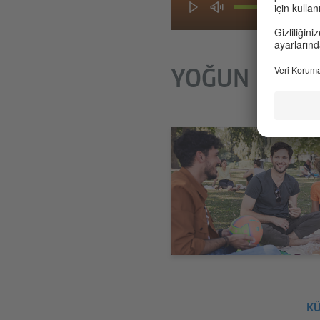
YOĞUN KÜLTÜ
KÜ