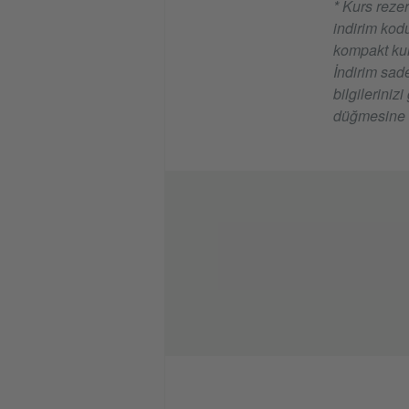
* Kurs reze
indirim kod
kompakt kurs
İndirim sad
bilgileriniz
düğmesine 