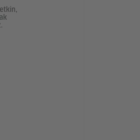
etkin,
nak
.