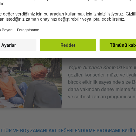
R VE SERBEST ZAMAN PROG
Yoğun Almanca Kompakt
kursum
geziler, konserler, müze ve tiyat
birçok etkinlik sayesinde size B
daha yakından deneyimleme fırsa
ve serbest zaman programı sun
LTÜR VE BOŞ ZAMANLARI DEĞERLENDİRME PROGRAMI Berlin