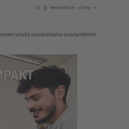
Mein Goethe.de
Türkçe
ençlere yönelik kurslar
Almanca sınavları
Şehirler
MPAKT