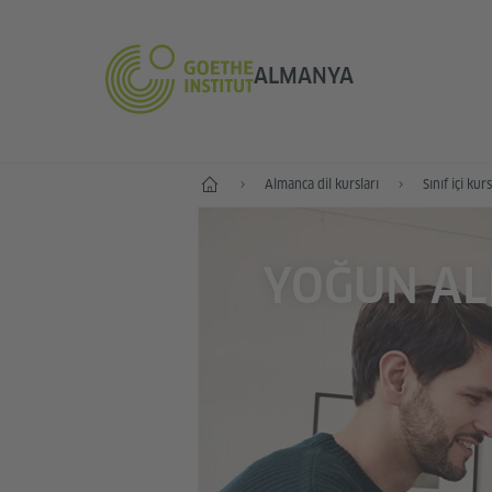
ALMANYA
--
Almanca dil kursları
Sınıf içi kurs
YOĞUN AL