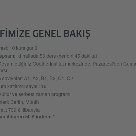
FIMIZE GENEL BAKIŞ
resi: 10 kurs günü
psam: İki haftada 50 ders (her biri 45 dakika)
Devam ettiğiniz Goethe-Institut merkezinde, Pazartesi'den Cuma
ersi
 seviyeler: A1, A2, B1, B2, C1, C2
m katılımcı sayısı: 16
kültür ve serbest zaman programı
leri: Berlin, Münih
eti: 739 € itibarıyla
an itibaren 50 € indirim *