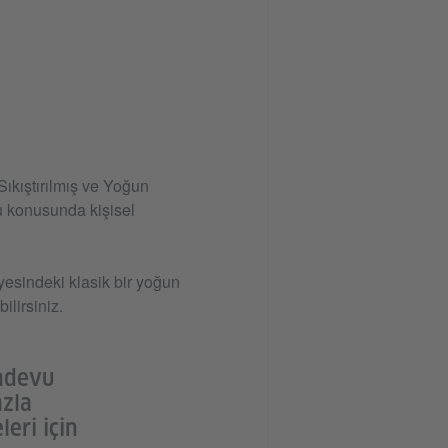
Sıkıştırılmış ve Yoğun
u konusunda kişisel
yesindeki klasik bir yoğun
lirsiniz.
andevu
azla
leri için