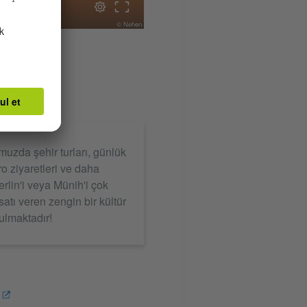
© Nehen
RAMI!
uzda şehir turları, günlük
ro ziyaretleri ve daha
erlin'i veya Münih'i çok
tı veren zengin bir kültür
ulmaktadır!