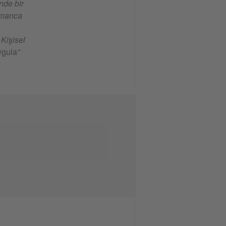
nde bir
Almanca
 Kişisel
gula
”