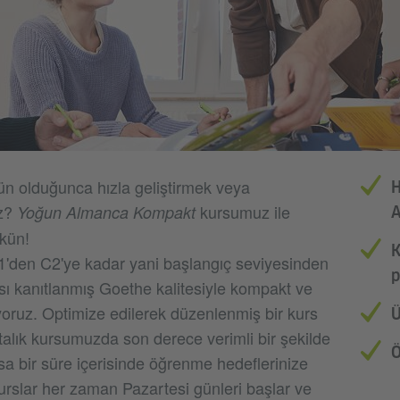
n olduğunca hızla geliştirmek veya
H
uz?
kursumuz ile
Yoğun Almanca Kompakt
A
kün!
K
A1'den C2'ye kadar yani başlangıç seviyesinden
p
ısı kanıtlanmış Goethe kalitesiyle kompakt ve
uyoruz. Optimize edilerek düzenlenmiş bir kurs
Ü
alık kursumuzda son derece verimli bir şekilde
Ö
a bir süre içerisinde öğrenme hedeflerinize
Kurslar her zaman Pazartesi günleri başlar ve