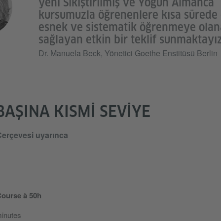
yeni Sıkıştırılmış ve Yoğun Almanca
kursumuzla öğrenenlere kısa sürede 
esnek ve sistematik öğrenmeye ola
sağlayan etkin bir teklif sunmaktayız
Dr. Manuela Beck, Yönetici Goethe Enstitüsü Berlin
AŞINA KISMI SEVIYE
Çerçevesi uyarınca
Course à 50h
minutes