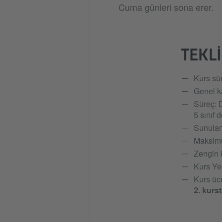
Cuma günleri sona erer.
TEKLI
Kurs sü
Genel ka
Süreç: 
5 sınıf d
Sunulan
Maksimu
Zengin 
Kurs Yer
Kurs ücr
2. kurst