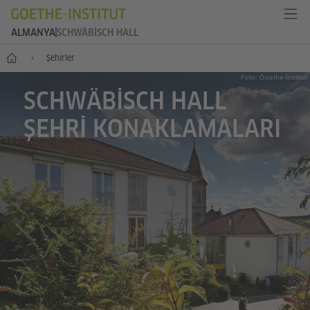
ALMANYA
SCHWÄBISCH HALL
--
Şehirler
Foto: Goethe-Institut
SCHWÄBISCH HALL
ŞEHRI KONAKLAMALARI