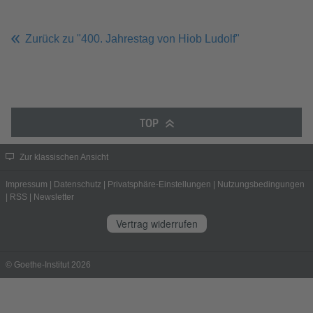
Zurück zu "400. Jahrestag von Hiob Ludolf"
TOP
Zur klassischen Ansicht
Impressum
|
Datenschutz
|
Privatsphäre-Einstellungen
|
Nutzungsbedingungen
|
RSS
|
Newsletter
Vertrag widerrufen
© Goethe-Institut 2026