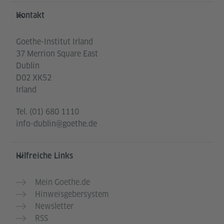
Service- und Informationsbereich
Kontakt
Goethe-Institut Irland
37 Merrion Square East
Dublin
D02 XK52
Irland
Tel.
(01) 680 1110
info-dublin@goethe.de
Hilfreiche Links
Mein Goethe.de
Hinweisgebersystem
Newsletter
RSS