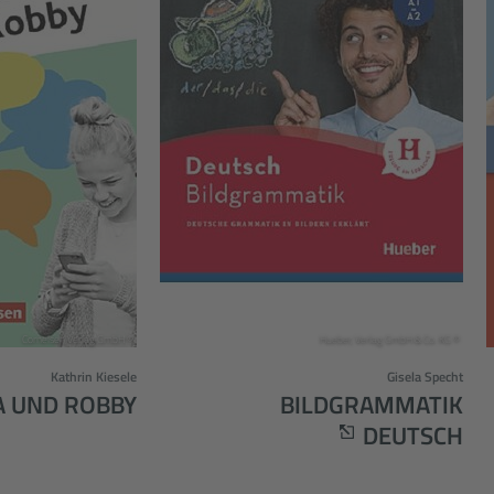
© Cornelsen Verlag GmbH
© Hueber, Verlag GmbH & Co. KG
Kathrin Kiesele
Gisela Specht
A UND ROBBY
BILDGRAMMATIK
DEUTSCH