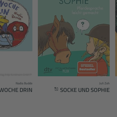
© Verlag Antje Kunstmann GmbH
© dtv
Nadia Budde
Juli Zeh
 WOCHE DRIN
SOCKE UND SOPHIE