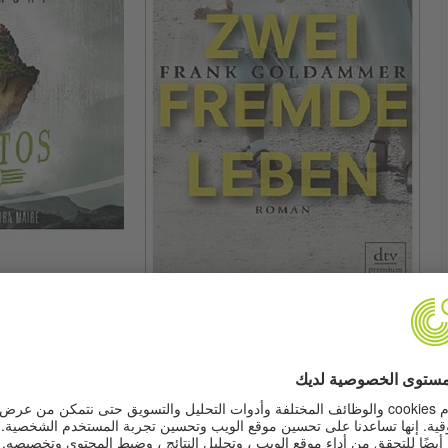
© Loewe Verlag
© dtv
Ursula Poznanski
Frank Goldammer
CRYPTOS
ZWEI FREMDE LEBEN