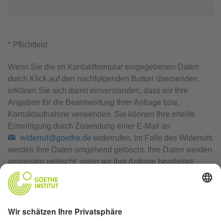
* Pflichtfeld
Wenn Sie die im Kontaktformular eingegebenen Daten
durch Klick auf den nachfolgenden Button übersenden,
erklären Sie sich damit einverstanden, dass wir Ihre
Angaben für die Beantwortung Ihrer Anfrage bzw.
Kontaktaufnahme verwenden. Sie können Ihre erteilte
Einwilligung durch Zusendung einer E-Mail an
widerruf@goethe.de
widerrufen. Im Falle des Widerrufs
werden Ihre Daten umgehend gelöscht. Ihre Daten werden
ansonsten gelöscht, wenn wir Ihre Anfrage bearbeitet
haben oder der Zweck der Speicherung entfallen ist.
Datenschutzerklärung