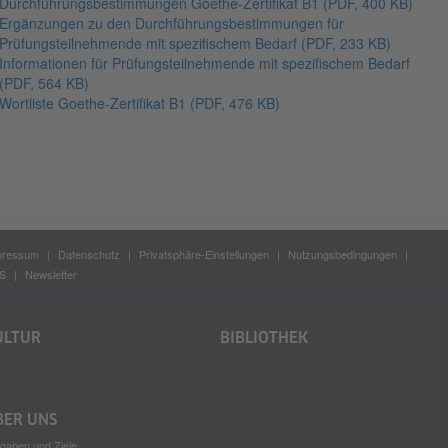
Durchführungsbestimmungen Goethe-Zertifikat B1
(PDF, 400 KB)
Ergänzungen zu den Durchführungsbestimmungen für
Prüfungsteilnehmende mit spezifischem Bedarf
(PDF, 233 KB)
Informationen für Prüfungsteilnehmende mit spezifischem Bedarf
(PDF, 564 KB)
Wortliste Goethe-Zertifikat B1
(PDF, 476 KB)
pressum
Datenschutz
Privatsphäre-Einstellungen
Nutzungsbedingungen
S
Newsletter
ULTUR
BIBLIOTHEK
BER UNS
gaben und Ziele