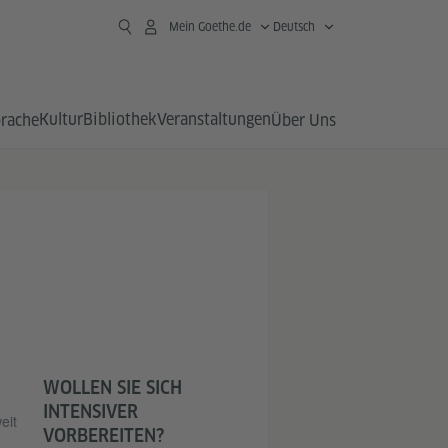
Mein Goethe.de
Deutsch
Kultur
Bibliothek
Veranstaltungen
prache
Über Uns
WOLLEN SIE SICH
INTENSIVER
eit
VORBEREITEN?