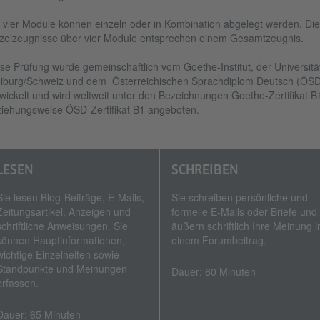
 vier Module können einzeln oder in Kombination abgelegt werden. Die
zelzeugnisse über vier Module entsprechen einem Gesamtzeugnis.
se Prüfung wurde gemeinschaftlich vom Goethe-Institut, der Universitä
iburg/Schweiz und dem Österreichischen Sprachdiplom Deutsch (ÖSD
wickelt und wird weltweit unter den Bezeichnungen Goethe-Zertifikat B
iehungsweise ÖSD-Zertifikat B1 angeboten.
LESEN
SCHREIBEN
Sie lesen Blog-Beiträge, E‑Mails,
Sie schreiben persönliche und
Zeitungsartikel, Anzeigen und
formelle E‑Mails oder Briefe und
schriftliche Anweisungen. Sie
äußern schriftlich Ihre Meinung i
können Hauptinformationen,
einem Forumbeitrag.
wichtige Einzelheiten sowie
Standpunkte und Meinungen
Dauer: 60 Minuten
erfassen.
Dauer: 65 Minuten