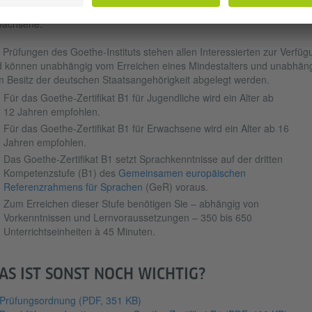
s
Goethe-Zertifikat B1
ist eine Deutschprüfung für Jugendliche und
wachsene.
 Prüfungen des Goethe-Instituts stehen allen Interessierten zur Verfüg
 können unabhängig vom Erreichen eines Mindestalters und unabhän
 Besitz der deutschen Staatsangehörigkeit abgelegt werden.
Für das Goethe-Zertifikat B1 für Jugendliche wird ein Alter ab
12 Jahren empfohlen.
Für das Goethe-Zertifikat B1 für Erwachsene wird ein Alter ab 16
Jahren empfohlen.
Das Goethe-Zertifikat B1 setzt Sprachkenntnisse auf der dritten
Kompetenzstufe (B1) des
Gemeinsamen europäischen
Referenzrahmens für Sprachen
(GeR) voraus.
Zum Erreichen dieser Stufe benötigen Sie – abhängig von
Vorkenntnissen und Lernvoraussetzungen – 350 bis 650
Unterrichtseinheiten à 45 Minuten.
AS IST SONST NOCH WICHTIG?
Prüfungsordnung
(PDF, 351 KB)