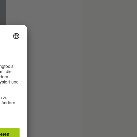
a
.
i